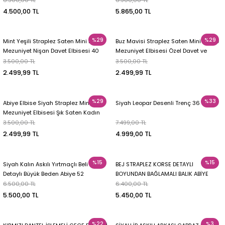
4.500,00 TL
5.865,00 TL
%29
%29
Mint Yeşili Straplez Saten Mini Elbise
Buz Mavisi Straplez Saten Mini Elbise
Mezuniyet Nişan Davet Elbisesi 40
Mezuniyet Elbisesi Özel Davet ve
Abiye 40
3.500,00 TL
3.500,00 TL
2.499,99 TL
2.499,99 TL
%29
%33
Abiye Elbise Siyah Straplez Mini
Siyah Leopar Desenli Trenç 36
Mezuniyet Elbisesi Şık Saten Kadın
Gece Elbisesi 36
3.500,00 TL
7.499,00 TL
2.499,99 TL
4.999,00 TL
%15
%15
Siyah Kalın Askılı Yırtmaçlı Beli Taş
BEJ STRAPLEZ KORSE DETAYLI
Detaylı Büyük Beden Abiye 52
BOYUNDAN BAĞLAMALI BALIK ABİYE
ELBİSE 40
6.500,00 TL
6.400,00 TL
5.500,00 TL
5.450,00 TL
%22
%3