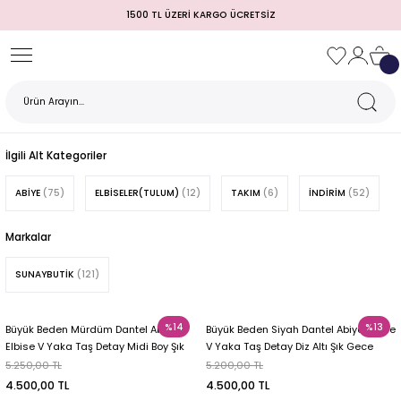
1500 TL ÜZERİ KARGO ÜCRETSİZ
Geri Dön
Geri Dön
Geri Dön
Geri Dön
Geri Dön
Geri Dön
Geri Dön
TULUM)
 / MEZUNİYET
İlgili Alt Kategoriler
ABİYE
(75)
ELBİSELER(TULUM)
(12)
TAKIM
(6)
İNDİRİM
(52)
Markalar
SUNAYBUTİK
(121)
%14
%13
Büyük Beden Mürdüm Dantel Abiye
Büyük Beden Siyah Dantel Abiye Elbise
MI
Elbise V Yaka Taş Detay Midi Boy Şık
V Yaka Taş Detay Diz Altı Şık Gece
Davet Elbisesi 52
Elbisesi 52
5.250,00 TL
5.200,00 TL
4.500,00 TL
4.500,00 TL