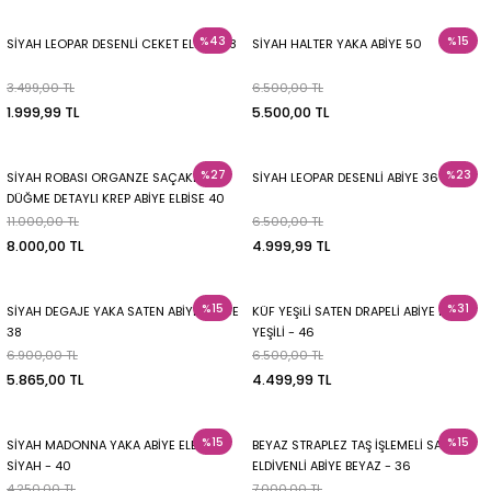
%43
%15
SİYAH LEOPAR DESENLİ CEKET ELBİSE 38
SİYAH HALTER YAKA ABİYE 50
3.499,00 TL
6.500,00 TL
1.999,99 TL
5.500,00 TL
%27
%23
SİYAH ROBASI ORGANZE SAÇAKLI
SİYAH LEOPAR DESENLİ ABİYE 36
DÜĞME DETAYLI KREP ABİYE ELBİSE 40
11.000,00 TL
6.500,00 TL
8.000,00 TL
4.999,99 TL
%15
%31
SİYAH DEGAJE YAKA SATEN ABİYE ELBİSE
KÜF YEŞiLİ SATEN DRAPELİ ABİYE KÜF
38
YEŞİLİ - 46
6.900,00 TL
6.500,00 TL
5.865,00 TL
4.499,99 TL
%15
%15
SİYAH MADONNA YAKA ABİYE ELBİSE
BEYAZ STRAPLEZ TAŞ İŞLEMELİ SATEN
SİYAH - 40
ELDİVENLİ ABİYE BEYAZ - 36
4.250,00 TL
7.000,00 TL