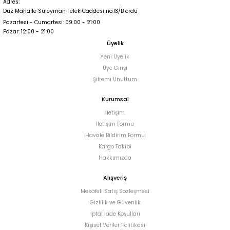
Adres:
Düz Mahalle Süleyman Felek Caddesi no:13/B ordu
Pazartesi - Cumartesi: 09:00 - 21:00
Pazar: 12:00 - 21:00
Üyelik
Yeni Üyelik
Üye Girişi
Şifremi Unuttum
Kurumsal
İletişim
İletişim Formu
Havale Bildirim Formu
Kargo Takibi
Hakkımızda
Alışveriş
Mesafeli Satış Sözleşmesi
Gizlilik ve Güvenlik
İptal İade Koşullari
Kişisel Veriler Politikası