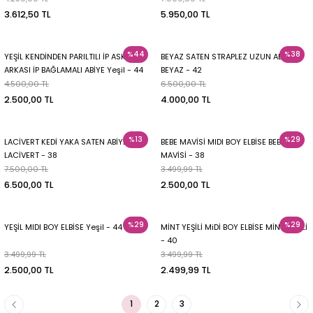
3.612,50 TL
5.950,00 TL
%44
%38
YEŞİL KENDİNDEN PARILTILI İP ASKILI
BEYAZ SATEN STRAPLEZ UZUN ABİYE
ARKASI İP BAĞLAMALI ABİYE Yeşil - 44
BEYAZ - 42
4.500,00 TL
6.500,00 TL
2.500,00 TL
4.000,00 TL
%13
%29
LACİVERT KEDİ YAKA SATEN ABİYE
BEBE MAVİSİ MIDI BOY ELBİSE BEBE
LACİVERT - 38
MAVİSİ - 38
7.500,00 TL
3.499,99 TL
6.500,00 TL
2.500,00 TL
%29
%29
YEŞİL MIDI BOY ELBİSE Yeşil - 44
MİNT YEŞİLİ MiDİ BOY ELBİSE MİNT YEŞİLİ
- 40
3.499,99 TL
3.499,99 TL
2.500,00 TL
2.499,99 TL
1
2
3