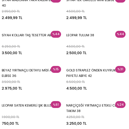
40
2.950,00 TL
4.500,00 TL
2.499,99 TL
2.499,99 TL
%44
%44
SİYAH KOLLARI TAŞ TESETTÜR ABİYE 38
LEOPAR TULUM 38
6.250,00 TL
4.500,00 TL
3.500,00 TL
2.500,00 TL
%15
%31
BEYAZ YIRTMAÇLI DETAYLI MİDİ ABİYE
GOLD STRAPLEZ ÖNDEN KUYRUKLU
ELBİSE 36
PAYETLİ ABİYE 42
3.500,00 TL
6.500,00 TL
2.975,00 TL
4.500,00 TL
%61
%24
LEOPAR SATEN KEMERLİ ŞIK BLUZ 42
NARÇİÇEĞİ YIRTMAÇLI ETEKLİ CEKET
TAKIM 38
1.900,00 TL
4.250,00 TL
750,00 TL
3.250,00 TL