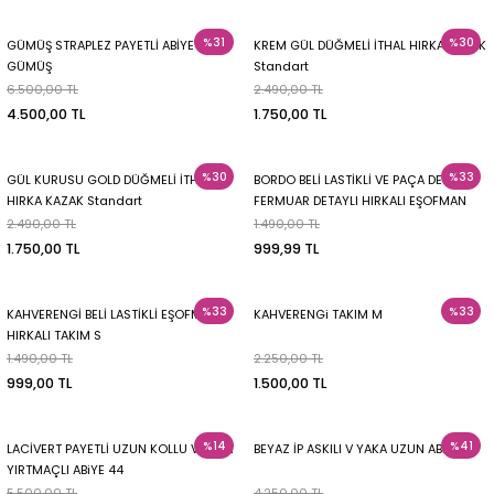
%31
%30
GÜMÜŞ STRAPLEZ PAYETLİ ABİYE 42 -
KREM GÜL DÜĞMELİ İTHAL HIRKA KAZAK
GÜMÜŞ
Standart
6.500,00 TL
2.490,00 TL
4.500,00 TL
1.750,00 TL
%30
%33
GÜL KURUSU GOLD DÜĞMELİ İTHAL
BORDO BELİ LASTİKLİ VE PAÇA DETAYI
HIRKA KAZAK Standart
FERMUAR DETAYLI HIRKALI EŞOFMAN
TAKIMI 2XL
2.490,00 TL
1.490,00 TL
1.750,00 TL
999,99 TL
%33
%33
KAHVERENGİ BELİ LASTİKLİ EŞOFMAN
KAHVERENGi TAKIM M
HIRKALI TAKIM S
1.490,00 TL
2.250,00 TL
999,00 TL
1.500,00 TL
%14
%41
LACİVERT PAYETLİ UZUN KOLLU V YAKA
BEYAZ İP ASKILI V YAKA UZUN ABİYE 44
YIRTMAÇLI ABiYE 44
5.500,00 TL
4.250,00 TL