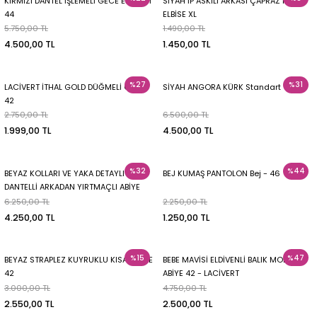
KIRMIZI DANTEL İŞLEMELİ GECE ELBİSESİ
SİYAH İP ASKILI ARKASI ÇAPRAZ MİNİ
44
ELBİSE XL
5.750,00 TL
1.490,00 TL
4.500,00 TL
1.450,00 TL
%27
%31
LACİVERT İTHAL GOLD DÜĞMELİ CEKET
SİYAH ANGORA KÜRK Standart
42
2.750,00 TL
6.500,00 TL
1.999,00 TL
4.500,00 TL
%32
%44
BEYAZ KOLLARI VE YAKA DETAYLI
BEJ KUMAŞ PANTOLON Bej - 46
DANTELLİ ARKADAN YIRTMAÇLI ABİYE
BEYAZ - 36-38
6.250,00 TL
2.250,00 TL
4.250,00 TL
1.250,00 TL
%15
%47
BEYAZ STRAPLEZ KUYRUKLU KISA ELBİSE
BEBE MAVİSİ ELDİVENLİ BALIK MODEL
42
ABİYE 42 - LACİVERT
3.000,00 TL
4.750,00 TL
2.550,00 TL
2.500,00 TL