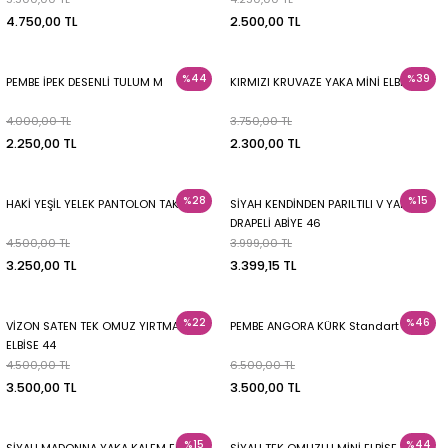
4.750,00 TL
2.500,00 TL
%44
%39
PEMBE İPEK DESENLİ TULUM M
KIRMIZI KRUVAZE YAKA MİNİ ELBİSE 38
4.000,00 TL
3.750,00 TL
2.250,00 TL
2.300,00 TL
%28
%15
HAKİ YEŞİL YELEK PANTOLON TAKIM 36
SİYAH KENDİNDEN PARILTILI V YAKA
DRAPELİ ABİYE 46
4.500,00 TL
3.999,00 TL
3.250,00 TL
3.399,15 TL
%22
%46
VİZON SATEN TEK OMUZ YIRTMAÇLI
PEMBE ANGORA KÜRK Standart
ELBİSE 44
4.500,00 TL
6.500,00 TL
3.500,00 TL
3.500,00 TL
%15
%44
SİYAH MADONNA YAKA KALEM ELBİSE
SİYAH TEK OMUZLU MİNİ ELBİSE 36