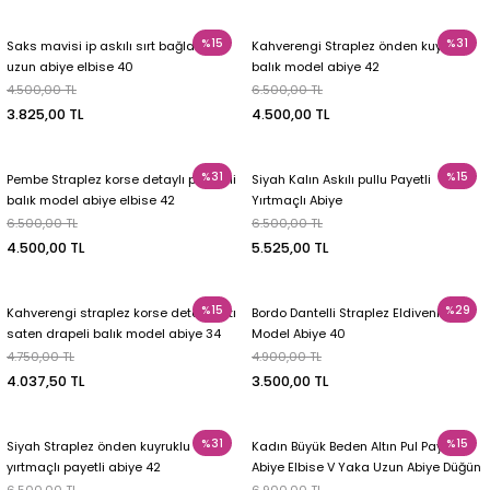
%15
%31
Saks mavisi ip askılı sırt bağlamalı
Kahverengi Straplez önden kuyruklu
uzun abiye elbise 40
balık model abiye 42
4.500,00 TL
6.500,00 TL
3.825,00 TL
4.500,00 TL
%31
%15
Pembe Straplez korse detaylı pelerinli
Siyah Kalın Askılı pullu Payetli
balık model abiye elbise 42
Yırtmaçlı Abiye
6.500,00 TL
6.500,00 TL
4.500,00 TL
5.525,00 TL
%15
%29
Kahverengi straplez korse detaylı altı
Bordo Dantelli Straplez Eldivenli Balık
saten drapeli balık model abiye 34
Model Abiye 40
4.750,00 TL
4.900,00 TL
4.037,50 TL
3.500,00 TL
%31
%15
Siyah Straplez önden kuyruklu ve
Kadın Büyük Beden Altın Pul Payetli
yırtmaçlı payetli abiye 42
Abiye Elbise V Yaka Uzun Abiye Düğün
Nişan Gece Davet Elbisesi 52
6.500,00 TL
6.900,00 TL