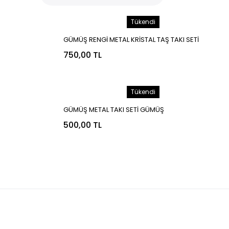
Tükendi
GÜMÜŞ RENGİ METAL KRİSTAL TAŞ TAKI SETİ
GÜMÜŞ
750,00 TL
Tükendi
GÜMÜŞ METAL TAKI SETİ GÜMÜŞ
500,00 TL