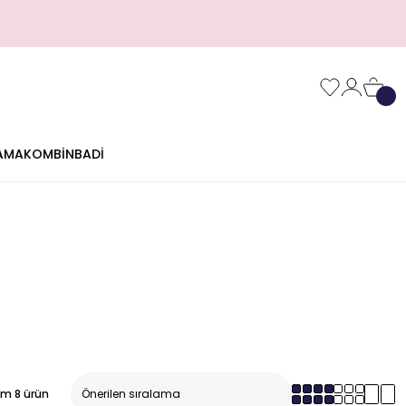
AMA
KOMBİN
BADİ
m 8 ürün