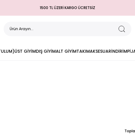
1500 TL ÜZERİ KARGO ÜCRETSİZ
(TULUM)
ÜST GİYİM
DIŞ GİYİM
ALT GİYİM
TAKIM
AKSESUAR
İNDİRİM
PİJ
Topla