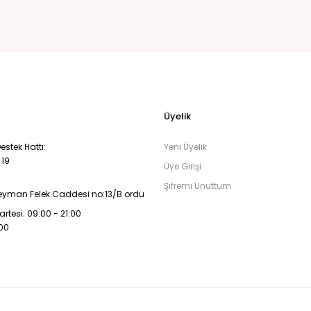
Üyelik
stek Hattı:
Yeni Üyelik
 19
Üye Girişi
Şifremi Unuttum
eyman Felek Caddesi no:13/B ordu
rtesi: 09:00 - 21:00
:00