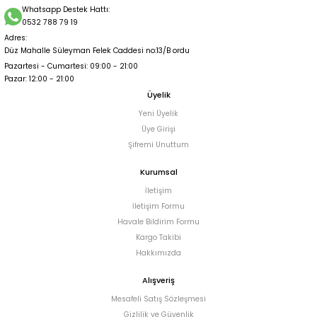
Whatsapp Destek Hattı:
0532 788 79 19
Adres:
Düz Mahalle Süleyman Felek Caddesi no:13/B ordu
Pazartesi - Cumartesi: 09:00 - 21:00
Pazar: 12:00 - 21:00
Üyelik
Yeni Üyelik
Üye Girişi
Şifremi Unuttum
Kurumsal
İletişim
İletişim Formu
Havale Bildirim Formu
Kargo Takibi
Hakkımızda
Alışveriş
Mesafeli Satış Sözleşmesi
Gizlilik ve Güvenlik