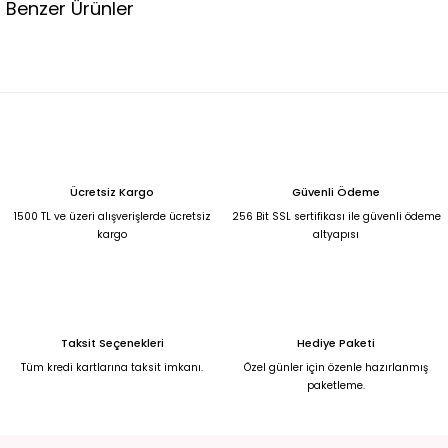
Benzer Ürünler
Tükendi
Tükendi
GÜMÜŞ ZARİF IŞILTILI TAKI SETİ GÜMÜŞ
GÜMÜŞ PARILTILI TAKI SETİ GÜMÜŞ
500,00 TL
650,00 TL
Tükendi
GÜMÜŞ ŞIK TAKI SETİ GÜMÜŞ
Ücretsiz Kargo
Güvenli Ödeme
500,00 TL
1500 TL ve üzeri alışverişlerde ücretsiz
256 Bit SSL sertifikası ile güvenli ödeme
kargo
altyapısı
Tükendi
GÜMÜŞ RENGİ METAL KRİSTAL TAŞ TAKI SETİ GÜMÜŞ
750,00 TL
Tükendi
Tükendi
Taksit Seçenekleri
Hediye Paketi
GÜMÜŞ KRİSTAL TAŞ TAKI SETİ GÜMÜŞ
GÜMÜŞ KRİSTAL TAŞ TAKI SETİ
Tüm kredi kartlarına taksit imkanı.
Özel günler için özenle hazırlanmış
paketleme.
750,00 TL
750,00 TL
Tükendi
GÜMÜŞ METAL TAKI SETİ GÜMÜŞ