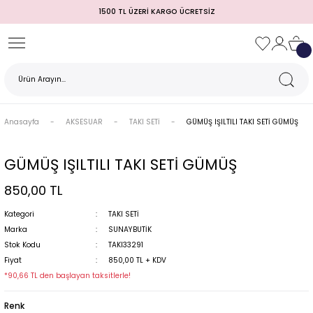
1500 TL ÜZERİ KARGO ÜCRETSİZ
Geri Dön
Geri Dön
Geri Dön
Geri Dön
Geri Dön
Geri Dön
Geri Dön
TULUM)
 / MEZUNİYET
Anasayfa
AKSESUAR
TAKI SETİ
GÜMÜŞ IŞILTILI TAKI SETİ GÜMÜŞ
GÜMÜŞ IŞILTILI TAKI SETİ GÜMÜŞ
850,00 TL
Kategori
TAKI SETİ
Marka
SUNAYBUTİK
Stok Kodu
TAKI33291
MI
Fiyat
850,00 TL + KDV
*90,66 TL den başlayan taksitlerle!
Renk