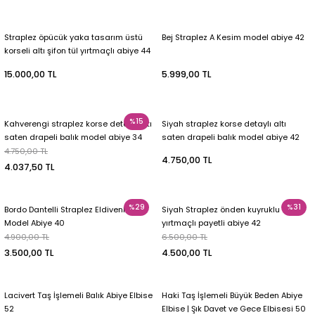
Straplez öpücük yaka tasarım üstü
Bej Straplez A Kesim model abiye 42
korseli altı şifon tül yırtmaçlı abiye 44
15.000,00 TL
5.999,00 TL
%15
Kahverengi straplez korse detaylı altı
Siyah straplez korse detaylı altı
saten drapeli balık model abiye 34
saten drapeli balık model abiye 42
4.750,00 TL
4.750,00 TL
4.037,50 TL
%29
%31
Bordo Dantelli Straplez Eldivenli Balık
Siyah Straplez önden kuyruklu ve
Model Abiye 40
yırtmaçlı payetli abiye 42
4.900,00 TL
6.500,00 TL
3.500,00 TL
4.500,00 TL
Lacivert Taş İşlemeli Balık Abiye Elbise
Haki Taş İşlemeli Büyük Beden Abiye
52
Elbise | Şık Davet ve Gece Elbisesi 50