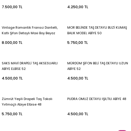
7.500,00 TL
4.250,00 TL
Vintage Romantik Fransız Dantelli,
MOR BELİNDE TAŞ DETAYLI BUZİ KUMAŞ
Katlı Şifon Detaylı Maxi Boy Beyaz
BALIK MODEL ABİYE 50
Elbise 52
8.000,00 TL
5.750,00 TL
SAKS MAVİ DRAPELİ TAŞ AKSESUARLI
MÜRDÜM ŞİFON BELİ TAŞ DETAYLI UZUN
ABİYE ELBİSE 52
ABİYE 52
4.500,00 TL
4.500,00 TL
Zümrüt Yeşili Drapeli Taş Tokalı
PUDRA OMUZ DETAYLI IŞILTILI ABİYE 48
Yırtmaçlı Abiye Elbise 48
5.750,00 TL
4.500,00 TL