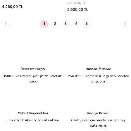
4.750,00 TL
4.250,00 TL
2.500,00 TL
1
2
3
4
5
Ücretsiz Kargo
Güvenli Ödeme
1500 TL ve üzeri alışverişlerde ücretsiz
256 Bit SSL sertifikası ile güvenli ödeme
kargo
altyapısı
Taksit Seçenekleri
Hediye Paketi
Tüm kredi kartlarına taksit imkanı.
Özel günler için özenle hazırlanmış
paketleme.