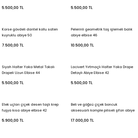
abiye 44
abiye 44
5.500,00 TL
5.500,00 TL
Korse gövdeli dantel kollu saten
Pelerinli geometrik taş işlemeli balık
kuyruklu abiye 50
abiye elbise 46
7.500,00 TL
10.500,00 TL
Siyah Halter Yaka Metal Tokalı
Lacivert Yırtmaçlı Halter Yaka Drape
Drapeli Uzun Elbise 44
Detaylı Abiye Elbise 42
5.500,00 TL
5.500,00 TL
Etek uçları çiçek desen taşlı krep
Beli ve göğsü çiçek boncuk
fuşya kısa abiye elbise 42
aksesuarlı komple piliseli şifon abiye
44
5.900,00 TL
17.000,00 TL