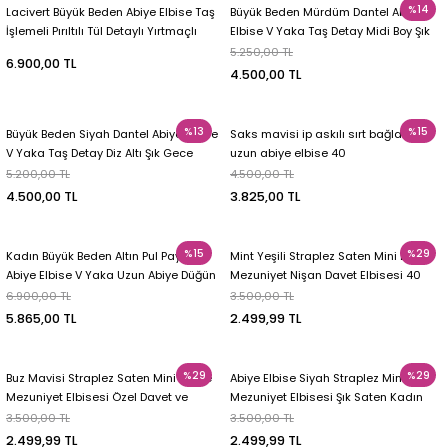
%14
Lacivert Büyük Beden Abiye Elbise Taş
Büyük Beden Mürdüm Dantel Abiye
İşlemeli Pırıltılı Tül Detaylı Yırtmaçlı
Elbise V Yaka Taş Detay Midi Boy Şık
Uzun Abiye 52
Davet Elbisesi 52
5.250,00 TL
6.900,00 TL
4.500,00 TL
%13
%15
Büyük Beden Siyah Dantel Abiye Elbise
Saks mavisi ip askılı sırt bağlamalı
V Yaka Taş Detay Diz Altı Şık Gece
uzun abiye elbise 40
Elbisesi 52
5.200,00 TL
4.500,00 TL
4.500,00 TL
3.825,00 TL
%15
%29
Kadın Büyük Beden Altın Pul Payetli
Mint Yeşili Straplez Saten Mini Elbise
Abiye Elbise V Yaka Uzun Abiye Düğün
Mezuniyet Nişan Davet Elbisesi 40
Nişan Gece Davet Elbisesi 52
6.900,00 TL
3.500,00 TL
5.865,00 TL
2.499,99 TL
%29
%29
Buz Mavisi Straplez Saten Mini Elbise
Abiye Elbise Siyah Straplez Mini
Mezuniyet Elbisesi Özel Davet ve
Mezuniyet Elbisesi Şık Saten Kadın
Abiye 40
Gece Elbisesi 36
3.500,00 TL
3.500,00 TL
2.499,99 TL
2.499,99 TL