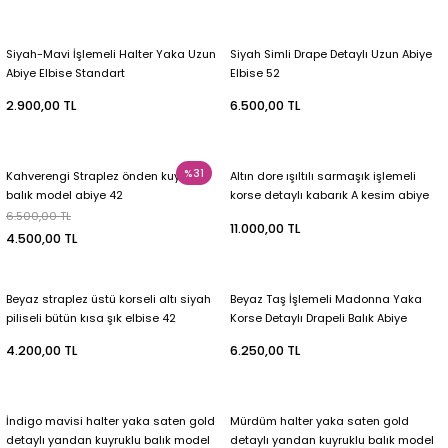
Siyah-Mavi İşlemeli Halter Yaka Uzun
Siyah Simli Drape Detaylı Uzun Abiye
Abiye Elbise Standart
Elbise 52
2.900,00 TL
6.500,00 TL
%31
Kahverengi Straplez önden kuyruklu
Altın dore ışıltılı sarmaşık işlemeli
balık model abiye 42
korse detaylı kabarık A kesim abiye
42
6.500,00 TL
11.000,00 TL
4.500,00 TL
Beyaz straplez üstü korseli altı siyah
Beyaz Taş İşlemeli Madonna Yaka
piliseli bütün kısa şık elbise 42
Korse Detaylı Drapeli Balık Abiye
Elbise 44
4.200,00 TL
6.250,00 TL
İndigo mavisi halter yaka saten gold
Mürdüm halter yaka saten gold
detaylı yandan kuyruklu balık model
detaylı yandan kuyruklu balık model