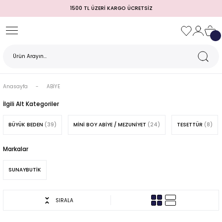
1500 TL ÜZERİ KARGO ÜCRETSİZ
Geri Dön
Geri Dön
Geri Dön
Geri Dön
Geri Dön
Geri Dön
Geri Dön
TULUM)
 / MEZUNİYET
Anasayfa
ABİYE
İlgili Alt Kategoriler
BÜYÜK BEDEN
(39)
MİNİ BOY ABİYE / MEZUNİYET
(24)
TESETTÜR
(8)
Markalar
SUNAYBUTİK
MI
SIRALA