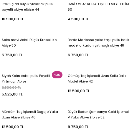
Etek uçları büyük yuvarlak pullu
HAKİ OMUZ DETAYLI IŞILTILI ABİYE ELBİSE
payetli abiye elbise 44
50
16.900,00 TL
4.500,00 TL
Saks mavi Askılı Düşük Drapeli Kol
Bordo Madonna yaka taşlı pullu balık
Abiye 50
model arkadan yırtmaçlı abiye 48
5.750,00 TL
6.750,00 TL
%15
Siyah Kalın Askılı pullu Payetli
Gümüş Taş İşlemeli Uzun Kollu Balık
Yırtmaçlı Abiye
Model Abiye 42
6.500,00 TL
12.500,00 TL
5.525,00 TL
Mürdüm Taş İşlemeli Degaje Yaka
Büyük Beden Şampanya Gold İşlemeli
Uzun Abiye Elbise 46
V Yaka Abiye Elbise 52
12.500,00 TL
9.750,00 TL