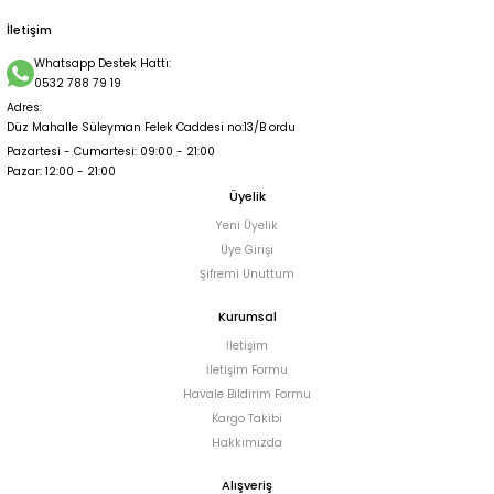
İletişim
Whatsapp Destek Hattı:
0532 788 79 19
Adres:
Düz Mahalle Süleyman Felek Caddesi no:13/B ordu
Pazartesi - Cumartesi: 09:00 - 21:00
Pazar: 12:00 - 21:00
Üyelik
Yeni Üyelik
Üye Girişi
Şifremi Unuttum
Kurumsal
İletişim
İletişim Formu
Havale Bildirim Formu
Kargo Takibi
Hakkımızda
Alışveriş