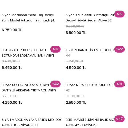
%15
Siyah Madonna Yaka Taş Detaylı
Siyah Kalın Askılı Yırtmaçlı Beli Taş
Balık Model Arkadan Yırtmaçlı Şık
Detaylı Büyük Beden Abiye 52
Abiye Elbise 46
6.500,00 TL
6.750,00 TL
5.500,00 TL
%15
%22
BEJ STRAPLEZ KORSE DETAYLI
KIRMIZI DANTEL İŞLEMELİ GECE ELBİSESİ
BOYUNDAN BAĞLAMALI BALIK ABİYE
44
ELBİSE 40
6.400,00 TL
5.750,00 TL
5.450,00 TL
4.500,00 TL
%32
%15
BEYAZ KOLLARI VE YAKA DETAYLI
BEYAZ STRAPLEZ KUYRUKLU KISA ELBİSE
DANTELLİ ARKADAN YIRTMAÇLI ABİYE
42
BEYAZ - 36-38
6.250,00 TL
3.000,00 TL
4.250,00 TL
2.550,00 TL
%47
SİYAH MADONNA YAKA SATEN MİDİ BOY
BEBE MAVİSİ ELDİVENLİ BALIK MODEL
ABİYE ELBİSE SİYAH - 38
ABİYE 42 - LACİVERT