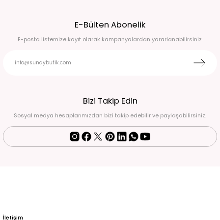
Broş Detaylı Simli Koyu Kırmızı Yırtmaçlı Uzun Abiye Elbise 50
E-Bülten Abonelik
6.750,00 TL
E-posta listemize kayıt olarak kampanyalardan yararlanabilirsiniz.
Beyaz pullu halter yaka eldivenli balık model abiye 44
6.750,00 TL
Fuşya pembe drape detaylı eldivenli abiye 38
Bizi Takip Edin
Sosyal medya hesaplarımızdan bizi takip edebilir ve paylaşabilirsiniz.
4.500,00 TL
Siyah-Mavi İşlemeli Halter Yaka Uzun Abiye Elbise Standart
2.900,00 TL
Siyah Simli Drape Detaylı Uzun Abiye Elbise 52
6.500,00 TL
İletişim