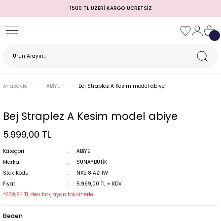
1500 TL ÜZERİ KARGO ÜCRETSİZ
Geri Dön
Geri Dön
Geri Dön
Geri Dön
Geri Dön
Geri Dön
Geri Dön
TULUM)
 / MEZUNİYET
Anasayfa
ABİYE
Bej Straplez A Kesim model abiye
Bej Straplez A Kesim model abiye
5.999,00 TL
Kategori
ABİYE
Marka
SUNAYBUTİK
Stok Kodu
NXB181AZHW
MI
Fiyat
5.999,00 TL + KDV
*639,84 TL den başlayan taksitlerle!
Beden