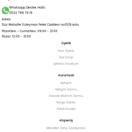
Whatsapp Destek Hattı:
0532 788 79 19
Adres:
Düz Mahalle Süleyman Felek Caddesi no:13/B ordu
Pazartesi - Cumartesi: 09:00 - 21:00
Pazar: 12:00 - 21:00
Üyelik
Yeni Üyelik
Üye Girişi
Şifremi Unuttum
Kurumsal
İletişim
İletişim Formu
Havale Bildirim Formu
Kargo Takibi
Hakkımızda
Alışveriş
Mesafeli Satış Sözleşmesi