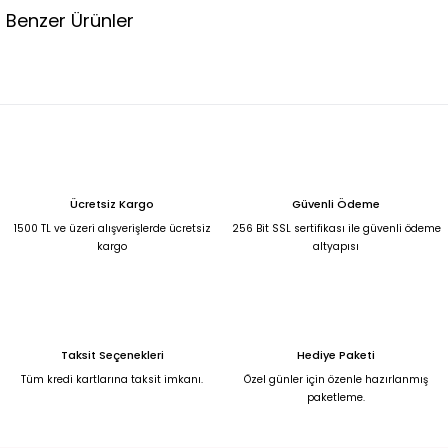
Benzer Ürünler
Leopar desenli hacimli tül abiye elbise 44
6.500,00 TL
KREM YANDAN KUYRUKLU MADONNA YAKA BALIK MODEL ABİYE 42
Ücretsiz Kargo
Güvenli Ödeme
5.250,00 TL
1500 TL ve üzeri alışverişlerde ücretsiz
256 Bit SSL sertifikası ile güvenli ödeme
kargo
altyapısı
Kırmızı yandan kuyruklu madonnna yaka balık model abiye 42
5.250,00 TL
Taksit Seçenekleri
Hediye Paketi
Bebek Mavisi Şifon Uzun Abiye 50
Saks Mavisi Şifon Yırtmaçlı Abiye 50
Tüm kredi kartlarına taksit imkanı.
Özel günler için özenle hazırlanmış
paketleme.
6.750,00 TL
6.750,00 TL