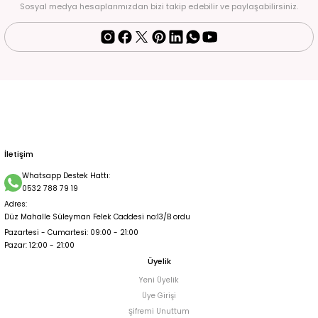
Sosyal medya hesaplarımızdan bizi takip edebilir ve paylaşabilirsiniz.
İletişim
Whatsapp Destek Hattı:
0532 788 79 19
Adres:
Düz Mahalle Süleyman Felek Caddesi no:13/B ordu
Pazartesi - Cumartesi: 09:00 - 21:00
Pazar: 12:00 - 21:00
Üyelik
Yeni Üyelik
Üye Girişi
Şifremi Unuttum