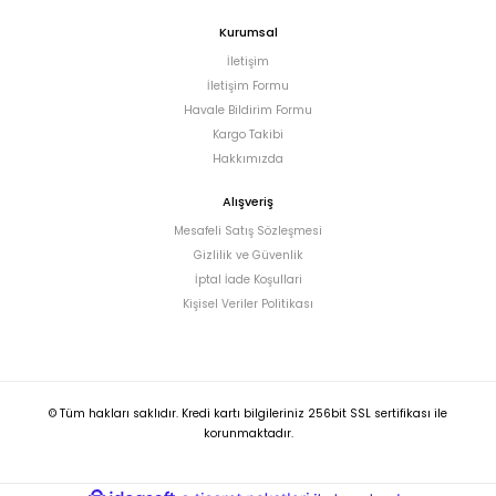
Kurumsal
İletişim
İletişim Formu
Havale Bildirim Formu
Kargo Takibi
Hakkımızda
Alışveriş
Mesafeli Satış Sözleşmesi
Gizlilik ve Güvenlik
İptal İade Koşullari
Kişisel Veriler Politikası
© Tüm hakları saklıdır. Kredi kartı bilgileriniz 256bit SSL sertifikası ile
korunmaktadır.