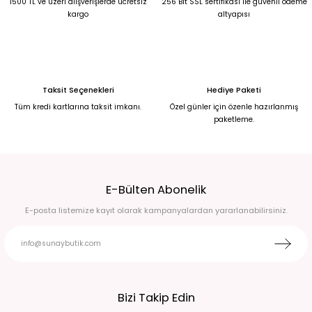
1500 TL ve üzeri alışverişlerde ücretsiz
256 Bit SSL sertifikası ile güvenli ödeme
kargo
altyapısı
Taksit Seçenekleri
Hediye Paketi
Tüm kredi kartlarına taksit imkanı.
Özel günler için özenle hazırlanmış
paketleme.
E-Bülten Abonelik
E-posta listemize kayıt olarak kampanyalardan yararlanabilirsiniz.
Bizi Takip Edin