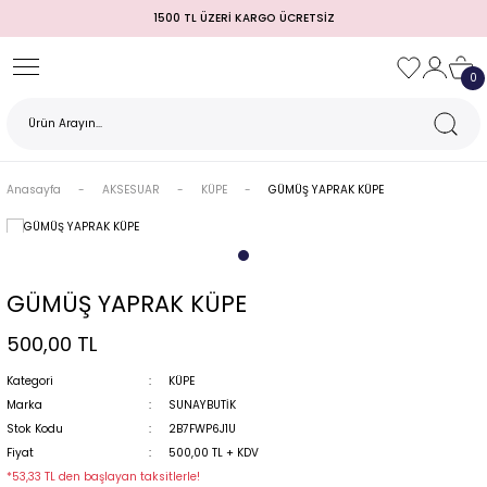
1500 TL ÜZERİ KARGO ÜCRETSİZ
Geri Dön
Geri Dön
Geri Dön
Geri Dön
Geri Dön
Geri Dön
Geri Dön
0
TULUM)
 / MEZUNİYET
Anasayfa
AKSESUAR
KÜPE
GÜMÜŞ YAPRAK KÜPE
GÜMÜŞ YAPRAK KÜPE
500,00 TL
Kategori
KÜPE
MI
Marka
SUNAYBUTİK
Stok Kodu
2B7FWP6J1U
Fiyat
500,00 TL + KDV
*53,33 TL den başlayan taksitlerle!