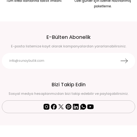
Tüm kredi kartlarına taksit imkanı.
Özel günler için özenle hazırlanmış
paketleme.
2.490,00 TL
1.750,00 TL
%30
GÜL KURUSU GOLD DÜĞMELİ İTHAL HIRKA KAZAK Standart
2.490,00 TL
E-Bülten Abonelik
1.750,00 TL
E-posta listemize kayıt olarak kampanyalardan yararlanabilirsiniz.
LİLA DÜĞMELİ TRİKO ÖRGÜ KISA HIRKA 46
700,00 TL
KREM ÇITÇIT KAPİŞONLU HIRKA Standart
Bizi Takip Edin
Sosyal medya hesaplarımızdan bizi takip edebilir ve paylaşabilirsiniz.
2.100,00 TL
Tükendi
Tükendi
MOR TAŞLI İTHAL HIRKA KAZAK Standart
LACİVERT YÜN UZUN HIRKA Standart
2.490,00 TL
1.250,00 TL
1.750,00 TL
Tükendi
KREM YÜN UZUN HIRKA Standart