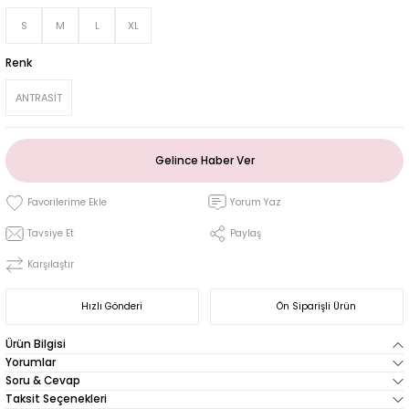
S
M
L
XL
Renk
ANTRASİT
Gelince Haber Ver
Yorum Yaz
Tavsiye Et
Paylaş
Karşılaştır
Hızlı Gönderi
Ön Siparişli Ürün
Ürün Bilgisi
Yorumlar
Soru & Cevap
Taksit Seçenekleri