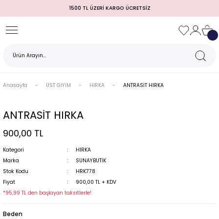
1500 TL ÜZERİ KARGO ÜCRETSİZ
Geri Dön
Geri Dön
Geri Dön
Geri Dön
Geri Dön
Geri Dön
Geri Dön
TULUM)
 / MEZUNİYET
Anasayfa
ÜST GİYİM
HIRKA
ANTRASİT HIRKA
ANTRASİT HIRKA
900,00 TL
Kategori
HIRKA
Marka
SUNAYBUTİK
Stok Kodu
HRK778
MI
Fiyat
900,00 TL + KDV
*95,99 TL den başlayan taksitlerle!
Beden