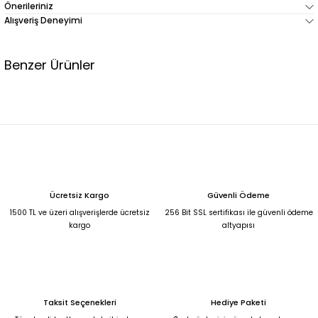
Önerileriniz
Alışveriş Deneyimi
Benzer Ürünler
Premium network beyaz önlük yaka taş detaylı düğmeli hırka XL
1.999,00 TL
SİYAH FERMUARLI KAPİŞONLU ARA BOY HIRKA M-L
Ücretsiz Kargo
Güvenli Ödeme
500,00 TL
1500 TL ve üzeri alışverişlerde ücretsiz
256 Bit SSL sertifikası ile güvenli ödeme
kargo
altyapısı
TURKUAZ DÜĞMELİ ÖRGÜ KISA HIRKA 48
700,00 TL
Taksit Seçenekleri
Hediye Paketi
%30
KREM GÜL DÜĞMELİ İTHAL HIRKA KAZAK Standart