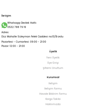
1.250,00 TL
İletişim
Whatsapp Destek Hattı:
0532 788 79 19
Adres:
Düz Mahalle Süleyman Felek Caddesi no:13/B ordu
Pazartesi - Cumartesi: 09:00 - 21:00
Pazar: 12:00 - 21:00
Üyelik
Yeni Üyelik
Üye Girişi
Şifremi Unuttum
Kurumsal
İletişim
İletişim Formu
Havale Bildirim Formu
Kargo Takibi
Hakkımızda