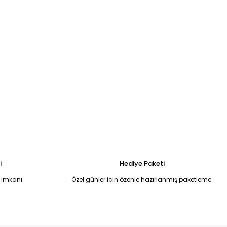
DESENLİ PAMUK KOTON BÜYÜK BEDEN GÖMLEK 48
999,99 TL
Tükendi
- Standart
LACİVERT HIRKA LACİVERT - Standart
900,00 TL
i
Hediye Paketi
 imkanı.
Özel günler için özenle hazırlanmış paketleme.