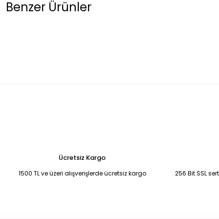
Benzer Ürünler
SİYAH ALTIN RENK DÜĞMELİ ÖRME YELEK 38
BEYAZ ÖZEL SERİ PREMİ
999,99 TL
3.250,00 TL
KIRIK BEYAZ CROP KIRIK BEYAZ - XS
BEYAZ ASİMETRİK KESİM BLUZ L 
1.000,00 TL
1.050,00 TL
Tükendi
MOR HIRKA Mor - Standart
900,00 TL
Ücretsiz Kargo
1500 TL ve üzeri alışverişlerde ücretsiz kargo
256 Bit SSL ser