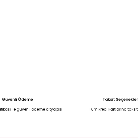
UM GÖMLEK 48
DESENLİ CEBİ TAŞ DETAYLI BÜYÜK BEDEN GÖMLEK 48
999,99 TL
Tükendi
- BEYAZ
BEJ EKRU T-SHİRT Bej - L
BEJ KAYIK YAKA TRİKO KAZAK Bej 
350,00 TL
940,00 TL
Güvenli Ödeme
Taksit Seçenekler
tifikası ile güvenli ödeme altyapısı
Tüm kredi kartlarına taksit