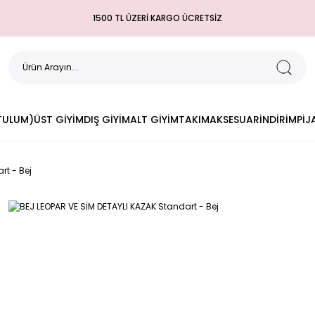
1500 TL ÜZERİ KARGO ÜCRETSİZ
(TULUM)
ÜST GİYİM
DIŞ GİYİM
ALT GİYİM
TAKIM
AKSESUAR
İNDİRİM
PİJ
rt - Bej