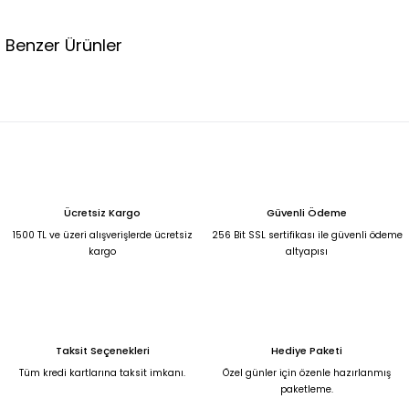
Benzer Ürünler
Premium şal aksesuarlı taş rengi fakir kol kısa gömlek salaş rahat şortlu takı
2.690,00 TL
KAHVERENGİ KISA KOLLU PALAZZO PANTOLON CEKET TAKIM L
Ücretsiz Kargo
Güvenli Ödeme
2.690,00 TL
1500 TL ve üzeri alışverişlerde ücretsiz
256 Bit SSL sertifikası ile güvenli ödeme
kargo
altyapısı
Premium Sarı desenli salaş gömlek ve salaş şortlu takım 42
3.990,00 TL
Taksit Seçenekleri
Hediye Paketi
Bej beli lastikli pantolon ve belden kemeri olan keten gömlek takım XL
Tüm kredi kartlarına taksit imkanı.
Özel günler için özenle hazırlanmış
paketleme.
2.450,00 TL