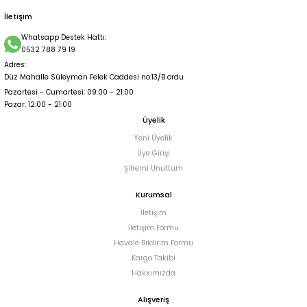
İletişim
Whatsapp Destek Hattı:
0532 788 79 19
Adres:
Düz Mahalle Süleyman Felek Caddesi no:13/B ordu
Pazartesi - Cumartesi: 09:00 - 21:00
Pazar: 12:00 - 21:00
Üyelik
Yeni Üyelik
Üye Girişi
Şifremi Unuttum
Kurumsal
İletişim
İletişim Formu
Havale Bildirim Formu
Kargo Takibi
Hakkımızda
Alışveriş