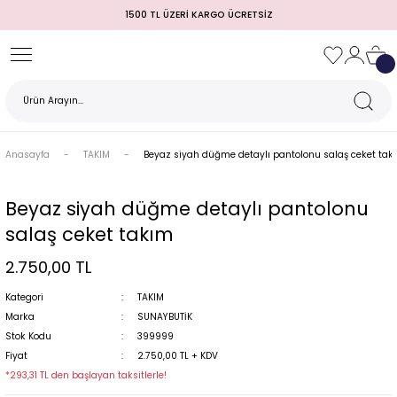
1500 TL ÜZERİ KARGO ÜCRETSİZ
Geri Dön
Geri Dön
Geri Dön
Geri Dön
Geri Dön
Geri Dön
Geri Dön
TULUM)
 / MEZUNİYET
Anasayfa
TAKIM
Beyaz siyah düğme detaylı pantolonu salaş ceket tak
Beyaz siyah düğme detaylı pantolonu
salaş ceket takım
2.750,00 TL
Kategori
TAKIM
Marka
SUNAYBUTİK
MI
Stok Kodu
399999
Fiyat
2.750,00 TL + KDV
*293,31 TL den başlayan taksitlerle!