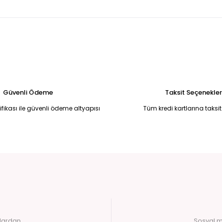
999,00 TL
50
Tükendi
Tükendi
SİYAH YUVARLAK YAKA TAŞLI İPLİ SWEAT M
SİYAH TAŞLI SWEAT 36
750,00 TL
699,00 TL
Güvenli Ödeme
Taksit Seçenekler
tifikası ile güvenli ödeme altyapısı
Tüm kredi kartlarına taksit
alardan
Sosyal m