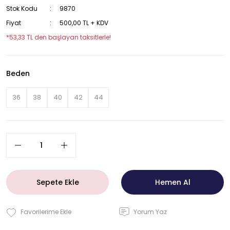
Stok Kodu
9870
Fiyat
500,00 TL + KDV
*53,33 TL den başlayan taksitlerle!
Beden
36
38
40
42
44
Sepete Ekle
Hemen Al
Yorum Yaz