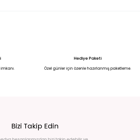
0,00 TL
500,00 TL
Tükendi
BEYAZ TAŞLI SWEAT 46
699,00 TL
i
Hediye Paketi
 imkanı.
Özel günler için özenle hazırlanmış paketleme.
Bizi Takip Edin
edya hesaplarımızdan bizi takip edebilir ve