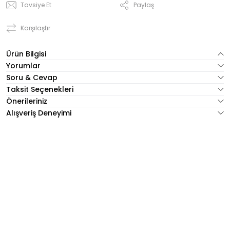
Tavsiye Et
Paylaş
Karşılaştır
Ürün Bilgisi
Yorumlar
Soru & Cevap
Taksit Seçenekleri
Önerileriniz
Alışveriş Deneyimi
Tükendi
Tükendi
YAZ TAŞLI SWEAT 38
BEYAZ TAŞLI SWEAT 40