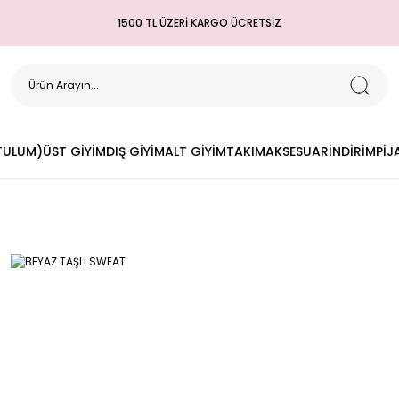
1500 TL ÜZERİ KARGO ÜCRETSİZ
(TULUM)
ÜST GİYİM
DIŞ GİYİM
ALT GİYİM
TAKIM
AKSESUAR
İNDİRİM
PİJ