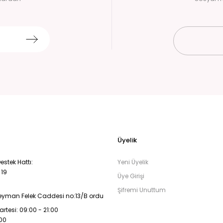
Üyelik
stek Hattı:
Yeni Üyelik
 19
Üye Girişi
Şifremi Unuttum
eyman Felek Caddesi no:13/B ordu
rtesi: 09:00 - 21:00
:00