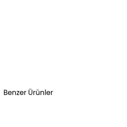
Benzer Ürünler
BEYAZ YANLARI ŞERİTLİ KAPİŞONLU SWEAT 2XL
SÜTLÜ KAHVE YANLARI