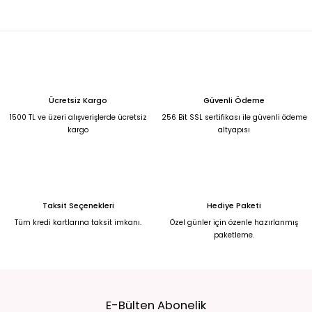
%30
KREM GÜL DÜĞMELİ İTHAL HIRKA KAZAK Standart
2.490,00 TL
1.750,00 TL
%30
GÜL KURUSU GOLD DÜĞMELİ İTHAL HIRKA KAZAK Standart
Ücretsiz Kargo
Güvenli Ödeme
2.490,00 TL
1500 TL ve üzeri alışverişlerde ücretsiz
256 Bit SSL sertifikası ile güvenli ödeme
1.750,00 TL
kargo
altyapısı
TURUNCU BALIKÇI YAKA UZUN TUNİK KAZAK 46
499,99 TL
Taksit Seçenekleri
Hediye Paketi
MOR YUVARLAK YAKA UZUN TRİKO KAZAK 46
Tüm kredi kartlarına taksit imkanı.
Özel günler için özenle hazırlanmış
paketleme.
499,99 TL
FUŞYA YUVARLAK YAKA UZUN TUNİK KAZAK 46
E-Bülten Abonelik
499,99 TL