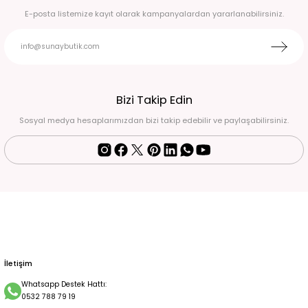
E-posta listemize kayıt olarak kampanyalardan yararlanabilirsiniz.
SU YEŞİLİ ÖNÜ FERMUAR DETAYLI SAÇ ÖRGÜLÜ KAZAK 46
499,99 TL
KAHVERENGİ KENDİNDEN ŞALI OLAN ÇITÇITLI HIRKA KAZAK 44
Bizi Takip Edin
Sosyal medya hesaplarımızdan bizi takip edebilir ve paylaşabilirsiniz.
499,99 TL
GRİ KENDİNDEN ŞALI OLAN ÇITÇITLI HIRKA KAZAK 44
GRİ TRiKO KAZAK 46
500,00 TL
750,00 TL
KREM TRiKO KAZAK ELBİSE 48
750,00 TL
İletişim
Whatsapp Destek Hattı:
0532 788 79 19