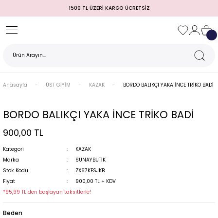
1500 TL ÜZERİ KARGO ÜCRETSİZ
Geri Dön
Geri Dön
Geri Dön
Geri Dön
Geri Dön
Geri Dön
Geri Dön
TULUM)
 / MEZUNİYET
Anasayfa
ÜST GİYİM
KAZAK
BORDO BALIKÇI YAKA İNCE TRİKO BADİ
BORDO BALIKÇI YAKA İNCE TRİKO BADİ
900,00 TL
Kategori
KAZAK
Marka
SUNAYBUTİK
Stok Kodu
ZX67KESJKB
MI
Fiyat
900,00 TL + KDV
*95,99 TL den başlayan taksitlerle!
Beden