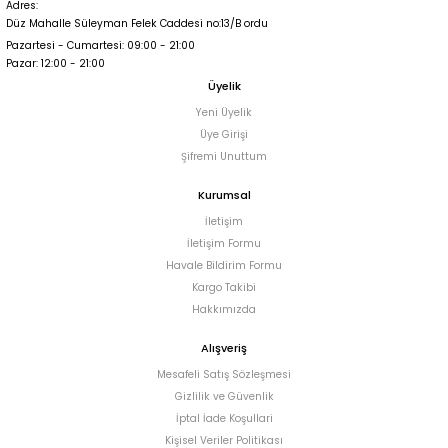
Adres:
Düz Mahalle Süleyman Felek Caddesi no:13/B ordu
Pazartesi - Cumartesi: 09:00 - 21:00
Pazar: 12:00 - 21:00
Üyelik
Yeni Üyelik
Üye Girişi
Şifremi Unuttum
Kurumsal
İletişim
İletişim Formu
Havale Bildirim Formu
Kargo Takibi
Hakkımızda
Alışveriş
Mesafeli Satış Sözleşmesi
Gizlilik ve Güvenlik
İptal İade Koşullari
Kişisel Veriler Politikası