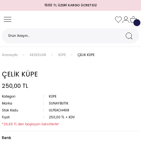
1500 TL ÜZERİ KARGO ÜCRETSİZ
Geri Dön
Geri Dön
Geri Dön
Geri Dön
Geri Dön
Geri Dön
Geri Dön
TULUM)
 / MEZUNİYET
Anasayfa
AKSESUAR
KÜPE
ÇELİK KÜPE
ÇELİK KÜPE
250,00 TL
Kategori
KÜPE
Marka
SUNAYBUTİK
Stok Kodu
ULPEACH498
MI
Fiyat
250,00 TL + KDV
*26,66 TL den başlayan taksitlerle!
Renk