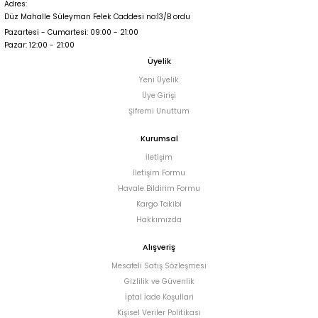
Adres:
Düz Mahalle Süleyman Felek Caddesi no:13/B ordu
Pazartesi - Cumartesi: 09:00 - 21:00
Pazar: 12:00 - 21:00
Üyelik
Yeni Üyelik
Üye Girişi
Şifremi Unuttum
Kurumsal
İletişim
İletişim Formu
Havale Bildirim Formu
Kargo Takibi
Hakkımızda
Alışveriş
Mesafeli Satış Sözleşmesi
Gizlilik ve Güvenlik
İptal İade Koşullari
Kişisel Veriler Politikası