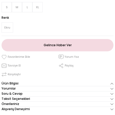
S
M
L
XL
Renk
Ekru
Gelince Haber Ver
Yorum Yaz
Tavsiye Et
Paylaş
Karşılaştır
Ürün Bilgisi
Yorumlar
Soru & Cevap
Taksit Seçenekleri
Önerileriniz
Alışveriş Deneyimi