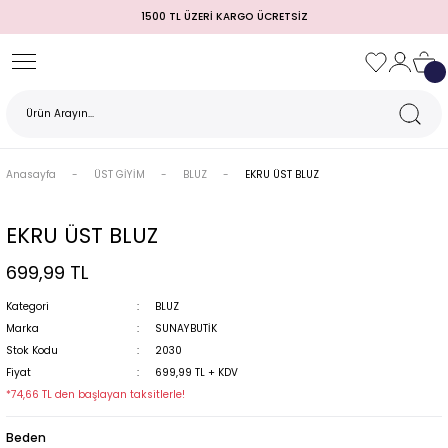
1500 TL ÜZERİ KARGO ÜCRETSİZ
Geri Dön
Geri Dön
Geri Dön
Geri Dön
Geri Dön
Geri Dön
Geri Dön
TULUM)
 / MEZUNİYET
Anasayfa
ÜST GİYİM
BLUZ
EKRU ÜST BLUZ
EKRU ÜST BLUZ
699,99 TL
Kategori
BLUZ
Marka
SUNAYBUTİK
Stok Kodu
2030
MI
Fiyat
699,99 TL + KDV
*74,66 TL den başlayan taksitlerle!
Beden