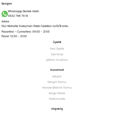
İletişim
Whatsapp Destek Hattı:
0532 788 79 19
Adres:
Düz Mahalle Süleyman Felek Caddesi no:13/B ordu
Pazartesi - Cumartesi: 09:00 - 21:00
Pazar: 12:00 - 21:00
Üyelik
Yeni Üyelik
Üye Girişi
Şifremi Unuttum
Kurumsal
İletişim
İletişim Formu
Havale Bildirim Formu
Kargo Takibi
Hakkımızda
Alışveriş