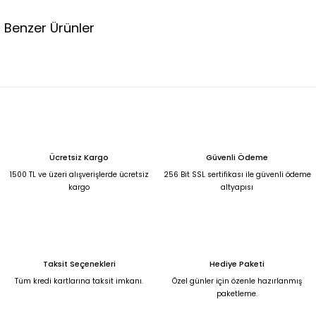
Benzer Ürünler
Kadın Büyük Beden Siyah Kristal Taş İşlemeli Şifon Bluz - Yarasa Kollu, V Yaka T
2.250,00 TL
Kadın Büyük Beden Eflatun Kristal Taş İşlemeli Şifon Bluz - Kat Kat Fırfır Kollu, V
Ücretsiz Kargo
Güvenli Ödeme
2.250,00 TL
1500 TL ve üzeri alışverişlerde ücretsiz
256 Bit SSL sertifikası ile güvenli ödeme
kargo
altyapısı
Kadın Büyük Beden Lacivert Kristal Taş İşlemeli Şifon Tunik Bluz 52
2.250,00 TL
Taksit Seçenekleri
Hediye Paketi
Krem Düğme Detaylı V Yaka Triko Hırka Bluz Standart
Tüm kredi kartlarına taksit imkanı.
Özel günler için özenle hazırlanmış
paketleme.
3.900,00 TL