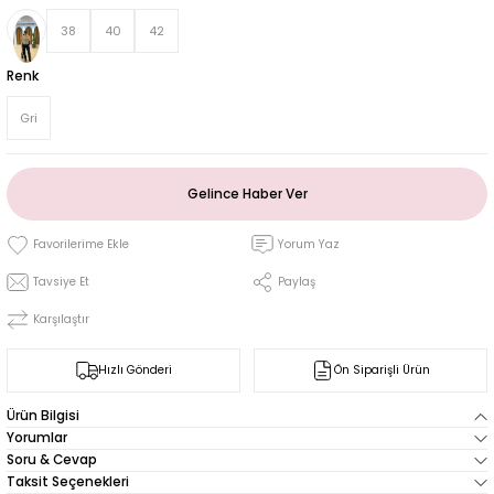
38
40
42
Renk
Gri
Gelince Haber Ver
Yorum Yaz
Tavsiye Et
Paylaş
Karşılaştır
Hızlı Gönderi
Ön Siparişli Ürün
Ürün Bilgisi
Yorumlar
Soru & Cevap
Taksit Seçenekleri