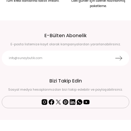
Tüm kredi kartlarına taksit imkanı.
Özel günler için özenle hazırlanmış
paketleme.
2.450,00 TL
Beyaz siyah düğme detaylı pantolonu salaş ceket takım L
E-Bülten Abonelik
2.750,00 TL
E-posta listemize kayıt olarak kampanyalardan yararlanabilirsiniz.
Premium Kısa kollu fermuarlı belden bağlamalı gold cep detaylı kot üst ve kot
8.000,00 TL
BEJ İNCE ASKILI ELBİSE LEOPAR TRANSPARAN GÖMLEK TAKIM 38
Bizi Takip Edin
Sosyal medya hesaplarımızdan bizi takip edebilir ve paylaşabilirsiniz.
2.250,00 TL
BEJ YELEK PANTOLON TAKIM 48
LEOPAR DESEN SATEN İKİLİ TAKIM 50
5.750,00 TL
5.500,00 TL
SİYAH İKİLİ TAKIM L