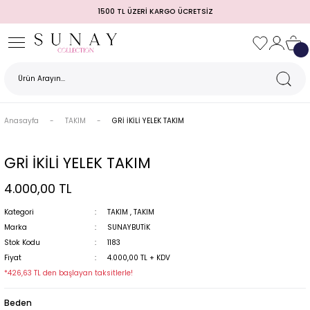
1500 TL ÜZERİ KARGO ÜCRETSİZ
Geri Dön
Geri Dön
Geri Dön
Geri Dön
Geri Dön
Geri Dön
Geri Dön
TULUM)
 / MEZUNİYET
Anasayfa
TAKIM
GRİ İKİLİ YELEK TAKIM
GRİ İKİLİ YELEK TAKIM
4.000,00 TL
Kategori
TAKIM
,
TAKIM
Marka
SUNAYBUTİK
Stok Kodu
1183
MI
Fiyat
4.000,00 TL + KDV
*426,63 TL den başlayan taksitlerle!
Beden