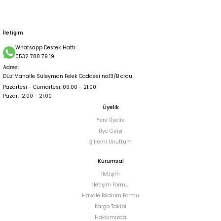
3.250,00 TL
İletişim
Whatsapp Destek Hattı:
0532 788 79 19
Adres:
Düz Mahalle Süleyman Felek Caddesi no:13/B ordu
Pazartesi - Cumartesi: 09:00 - 21:00
Pazar: 12:00 - 21:00
Üyelik
Yeni Üyelik
Üye Girişi
Şifremi Unuttum
Kurumsal
İletişim
İletişim Formu
Havale Bildirim Formu
Kargo Takibi
Hakkımızda