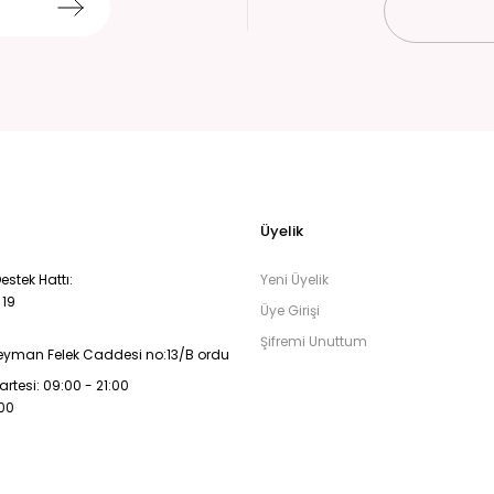
Üyelik
stek Hattı:
Yeni Üyelik
 19
Üye Girişi
Şifremi Unuttum
eyman Felek Caddesi no:13/B ordu
rtesi: 09:00 - 21:00
:00