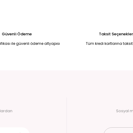
3.900,00 TL
2.500,00 T
 BLUZ S
SİYAH KADİFE BELDEN OTURTMALI BLUZ XL
LEOPAR SATEN K
800,00 TL
750
1.900,00 TL
Güvenli Ödeme
Taksit Seçenekler
tifikası ile güvenli ödeme altyapısı
Tüm kredi kartlarına taksit
alardan
Sosyal m