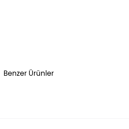
Benzer Ürünler
Kadın Büyük Beden Siyah Kristal Taş İşlemeli Şifon Bluz - Yarasa Koll
2.250,00 TL
Kadın Büyük Beden Lacivert Kristal Taş İşlemeli Şifon Tunik Bluz 52