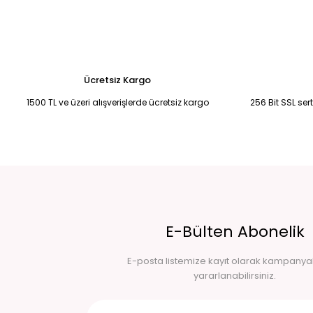
2.250,00 TL
BORDO DEGAJE YAKA UZUN KOLLU BADİ BLUZ M
KAHVERENGİ SATEN
790,00 TL
820,00 TL
Ücretsiz Kargo
1500 TL ve üzeri alışverişlerde ücretsiz kargo
256 Bit SSL ser
E-Bülten Abonelik
E-posta listemize kayıt olarak kampany
yararlanabilirsiniz.