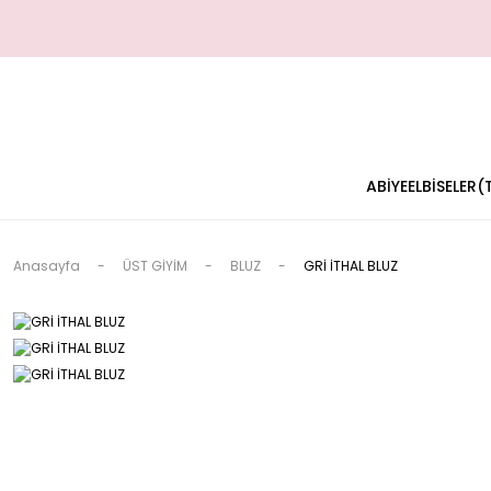
ABİYE
ELBİSELER
Anasayfa
ÜST GİYİM
BLUZ
GRİ İTHAL BLUZ