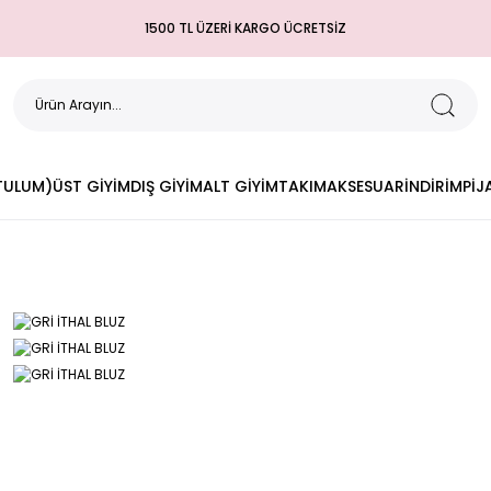
1500 TL ÜZERİ KARGO ÜCRETSİZ
(TULUM)
ÜST GİYİM
DIŞ GİYİM
ALT GİYİM
TAKIM
AKSESUAR
İNDİRİM
PİJ