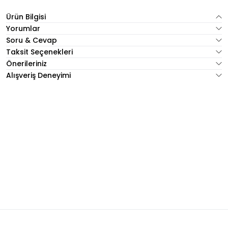
Ürün Bilgisi
Yorumlar
Soru & Cevap
Taksit Seçenekleri
Önerileriniz
Alışveriş Deneyimi
 Bluz - Kat Kat Fırfır Kollu, V Yaka Tunik 50
Sİ İTHAL GÖMLEK BLUZ Standart
BEJ HALTER YAKA BLUZ 52