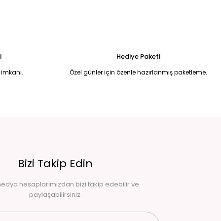
L
350,00 TL
%61
EMERLİ ŞIK BLUZ 42
,00 TL
i
Hediye Paketi
 imkanı.
Özel günler için özenle hazırlanmış paketleme.
Bizi Takip Edin
edya hesaplarımızdan bizi takip edebilir ve
paylaşabilirsiniz.