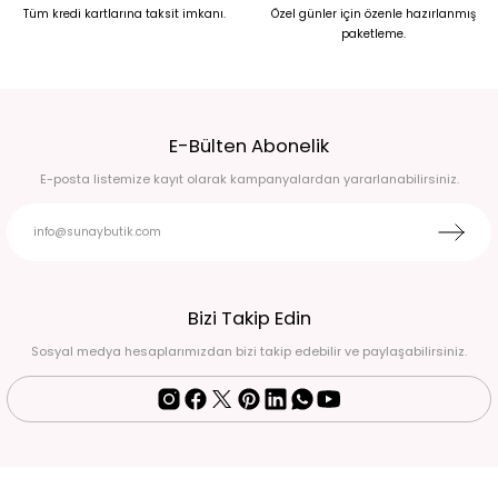
Tüm kredi kartlarına taksit imkanı.
Özel günler için özenle hazırlanmış
paketleme.
4.500,00 TL
3.825,00 TL
%27
%44
LACİVERT İTHAL GOLD DÜĞMELİ CEKET 42
BEJ KUMAŞ PANTOLON Bej - 46
2.750,00 TL
2.250,00 TL
E-Bülten Abonelik
1.999,00 TL
1.250,00 TL
E-posta listemize kayıt olarak kampanyalardan yararlanabilirsiniz.
%15
BEYAZ STRAPLEZ KUYRUKLU KISA ELBİSE 42
3.000,00 TL
2.550,00 TL
%47
BEBE MAVİSİ ELDİVENLİ BALIK MODEL ABİYE 42 - LACİVERT
Bizi Takip Edin
4.750,00 TL
Sosyal medya hesaplarımızdan bizi takip edebilir ve paylaşabilirsiniz.
2.500,00 TL