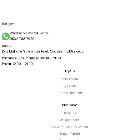
İletişim
Whatsapp Destek Hattı:
0532 788 79 19
Adres:
Düz Mahalle Süleyman Felek Caddesi no:13/B ordu
Pazartesi - Cumartesi: 09:00 - 21:00
Pazar: 12:00 - 21:00
Üyelik
Yeni Üyelik
Üye Girişi
Şifremi Unuttum
Kurumsal
İletişim
İletişim Formu
Havale Bildirim Formu
Kargo Takibi