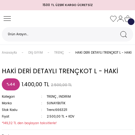
1500 TL ÜZERİ KARGO ÜCRETSİZ
Geri Dön
Geri Dön
Geri Dön
Geri Dön
Geri Dön
Geri Dön
Geri Dön
TULUM)
 / MEZUNİYET
Anasayfa
DIŞ GİYİM
TRENÇ
HAKİ DERİ DETAYLI TRENÇKOT L - HAKİ
HAKİ DERİ DETAYLI TRENÇKOT L - HAKİ
1.400,00 TL
%44
2.500,00 TL
Kategori
TRENÇ
,
İNDİRİM
Marka
SUNAYBUTİK
Stok Kodu
Trenc6663211
MI
Fiyat
2.500,00 TL + KDV
*149,32 TL den başlayan taksitlerle!