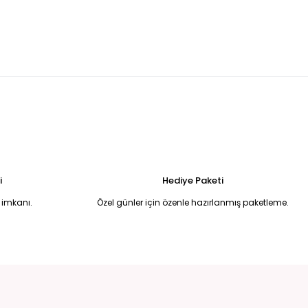
madonnna yaka balık model abiye 42
Beyaz pullu halter yaka eldivenli balık model abiye 44
6.750,00 TL
 Uzun Abiye Elbise 52
i
Hediye Paketi
 imkanı.
Özel günler için özenle hazırlanmış paketleme.