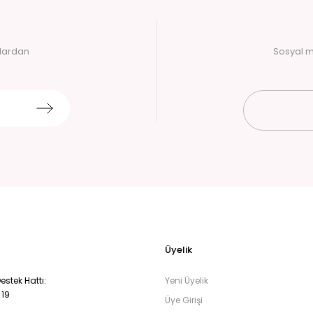
alardan
Sosyal m
Üyelik
stek Hattı:
Yeni Üyelik
 19
Üye Girişi