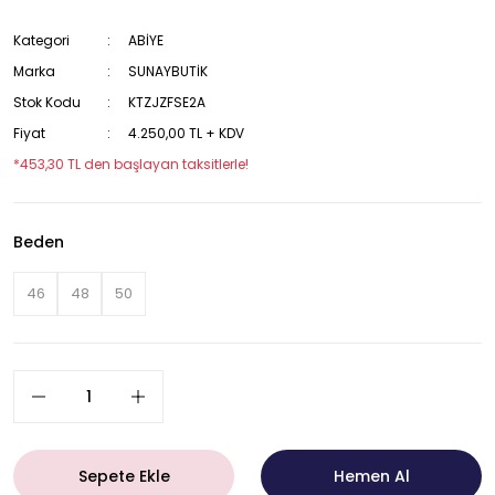
Kategori
ABİYE
Marka
SUNAYBUTİK
Stok Kodu
KTZJZFSE2A
Fiyat
4.250,00 TL + KDV
*453,30 TL den başlayan taksitlerle!
Beden
46
48
50
Sepete Ekle
Hemen Al