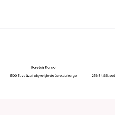
Leopar desenli hacimli tül abiye elbise 44
KREM YANDAN KUYRUKL
6.500,00 TL
5.250,00 TL
Bebek Mavisi Şifon Uzun Abiye 50
Saks Mavisi Şifon Yırtmaçlı Abi
6.750,00 TL
6.750,00 TL
Fuşya pembe drape detaylı eldivenli abiye 38
Siyah-Mavi İşleme
4.500,00 TL
2.900,00 TL
Ücretsiz Kargo
1500 TL ve üzeri alışverişlerde ücretsiz kargo
256 Bit SSL ser