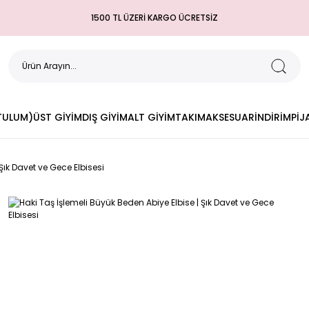
1500 TL ÜZERİ KARGO ÜCRETSİZ
(TULUM)
ÜST GİYİM
DIŞ GİYİM
ALT GİYİM
TAKIM
AKSESUAR
İNDİRİM
PİJ
Şık Davet ve Gece Elbisesi