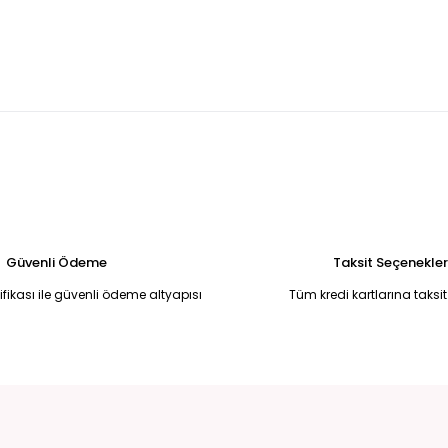
U MADONNA YAKA BALIK MODEL ABİYE 42
Kırmızı yandan kuyruklu 
5.250,00 TL
ye 50
Broş Detaylı Simli Koyu Kırmızı Yırtmaçlı Uzun Abiye Elbise 50
6.750,00 TL
li Halter Yaka Uzun Abiye Elbise Standart
Siyah Simli Drape Detaylı
6.500,00 TL
Güvenli Ödeme
Taksit Seçenekler
tifikası ile güvenli ödeme altyapısı
Tüm kredi kartlarına taksit