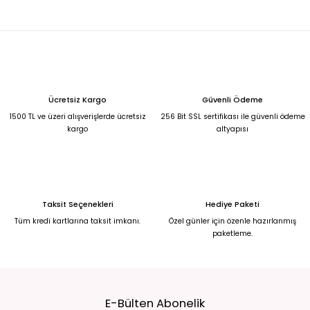
KREM YANDAN KUYRUKLU MADONNA YAKA BALIK MODEL ABİYE 42
5.250,00 TL
Kırmızı yandan kuyruklu madonnna yaka balık model abiye 42
Ücretsiz Kargo
Güvenli Ödeme
5.250,00 TL
1500 TL ve üzeri alışverişlerde ücretsiz
256 Bit SSL sertifikası ile güvenli ödeme
kargo
altyapısı
Leopar desenli hacimli tül abiye elbise 42
Bebek Mavisi Şifon Uzun Abiye 50
6.500,00 TL
6.750,00 TL
Taksit Seçenekleri
Hediye Paketi
Saks Mavisi Şifon Yırtmaçlı Abiye 50
Tüm kredi kartlarına taksit imkanı.
Özel günler için özenle hazırlanmış
paketleme.
6.750,00 TL
Broş Detaylı Simli Koyu Kırmızı Yırtmaçlı Uzun Abiye Elbise 50
E-Bülten Abonelik
6.750,00 TL