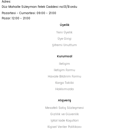
Adres:
Düz Mahalle Süleyman Felek Caddesi no:13/B ordu
Pazartesi - Cumartesi: 09:00 - 21:00
Pazar: 12:00 - 21:00
Üyelik
Yeni Üyelik
Üye Girişi
Şifremi Unuttum
Kurumsal
İletişim
İletişim Formu
Havale Bildirim Formu
Kargo Takibi
Hakkımızda
Alışveriş
Mesafeli Satış Sözleşmesi
Gizlilik ve Güvenlik
İptal İade Koşullari
Kişisel Veriler Politikası