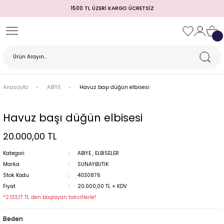
1500 TL ÜZERİ KARGO ÜCRETSİZ
Geri Dön
Geri Dön
Geri Dön
Geri Dön
Geri Dön
Geri Dön
Geri Dön
TULUM)
 / MEZUNİYET
Anasayfa
ABİYE
Havuz başı düğün elbisesi
Havuz başı düğün elbisesi
20.000,00 TL
Kategori
ABİYE
,
ELBİSELER
Marka
SUNAYBUTİK
Stok Kodu
4030876
MI
Fiyat
20.000,00 TL + KDV
*2.133,17 TL den başlayan taksitlerle!
Beden