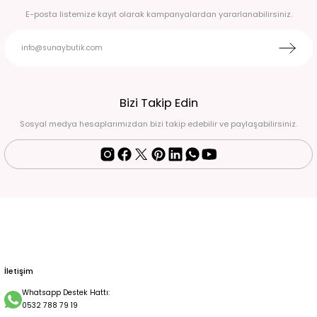
E-posta listemize kayıt olarak kampanyalardan yararlanabilirsiniz.
Beyaz pullu halter yaka eldivenli balık model abiye 44
6.750,00 TL
Fuşya pembe drape detaylı eldivenli abiye 38
Bizi Takip Edin
Sosyal medya hesaplarımızdan bizi takip edebilir ve paylaşabilirsiniz.
4.500,00 TL
Siyah-Mavi İşlemeli Halter Yaka Uzun Abiye Elbise Standart
2.900,00 TL
Siyah Simli Drape Detaylı Uzun Abiye Elbise 52
6.500,00 TL
İletişim
Whatsapp Destek Hattı:
0532 788 79 19