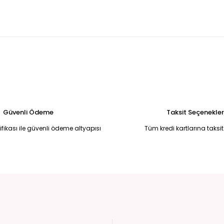
ırmızı yandan kuyruklu madonnna yaka balık model abiye 42
Leopa
.250,00 TL
6.50
ye 50
Broş Detaylı Simli Koyu Kırmızı Yırtmaçlı Uzun Abiye Elbise 50
6.750,00 TL
li Halter Yaka Uzun Abiye Elbise Standart
Siyah Simli Drape Detaylı
6.500,00 TL
Güvenli Ödeme
Taksit Seçenekler
tifikası ile güvenli ödeme altyapısı
Tüm kredi kartlarına taksit