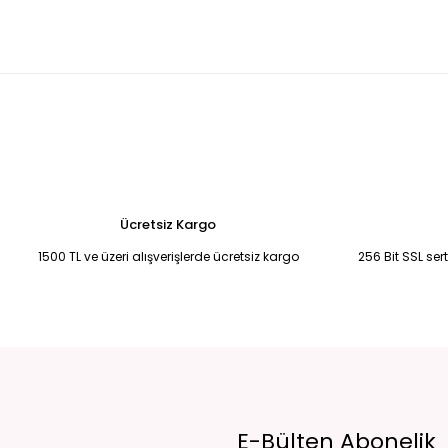
KREM YANDAN KUYRUKLU MADONNA YAKA BALIK MODEL ABİYE 42
K
5.250,00 TL
5
Bebek Mavisi Şifon Uzun Abiye 50
Saks Mavisi Şifon Yırtmaçlı Abi
6.750,00 TL
6.750,00 TL
Fuşya pembe drape detaylı eldivenli abiye 38
Siyah-Mavi İşleme
4.500,00 TL
2.900,00 TL
Ücretsiz Kargo
1500 TL ve üzeri alışverişlerde ücretsiz kargo
256 Bit SSL ser
E-Bülten Abonelik