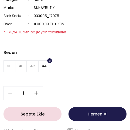
Marka
SUNAYBUTİK
Stok Kodu
033005_17075
Fiyat
11.000,00 TL + KDV
*1.173,24 TL den başlayan taksitlerle!
Beden
38
40
42
44
Sepete Ekle
Hemen Al