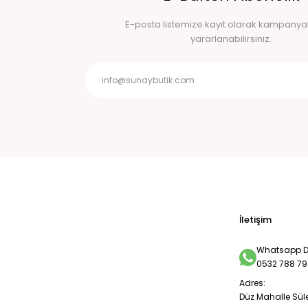
E-posta listemize kayıt olarak kampany
yararlanabilirsiniz.
İletişim
Whatsapp De
0532 788 79
Adres:
Düz Mahalle Sül