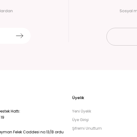
alardan
Sosyal m
Üyelik
stek Hattı:
Yeni Üyelik
 19
Üye Girişi
Şifremi Unuttum
eyman Felek Caddesi no:13/B ordu