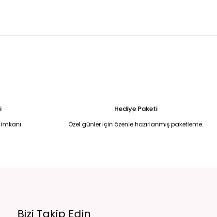
r desenli hacimli tül abiye elbise 42
0,00 TL
Beyaz pullu halter yaka eldivenli balık model abiye 44
6.750,00 TL
 Uzun Abiye Elbise 52
i
Hediye Paketi
 imkanı.
Özel günler için özenle hazırlanmış paketleme.
Bizi Takip Edin