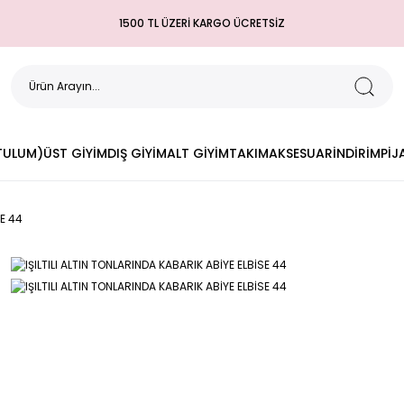
1500 TL ÜZERİ KARGO ÜCRETSİZ
(TULUM)
ÜST GİYİM
DIŞ GİYİM
ALT GİYİM
TAKIM
AKSESUAR
İNDİRİM
PİJ
SE 44