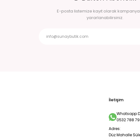
E-posta listemize kayıt olarak kampany
yararlanabilirsiniz.
İletişim
Whatsapp De
0532 788 79
Adres:
Düz Mahalle Sül