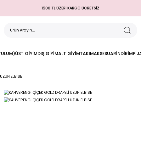
1500 TL ÜZERİ KARGO ÜCRETSİZ
(TULUM)
ÜST GİYİM
DIŞ GİYİM
ALT GİYİM
TAKIM
AKSESUAR
İNDİRİM
PİJ
UZUN ELBİSE