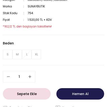
Marka
SUNAYBUTİK
Stok Kodu
754
Fiyat
1.520,00 TL + KDV
*162,12 TL den başlayan taksitlerle!
Beden
S
M
L
XL
Sepete Ekle
Hemen Al