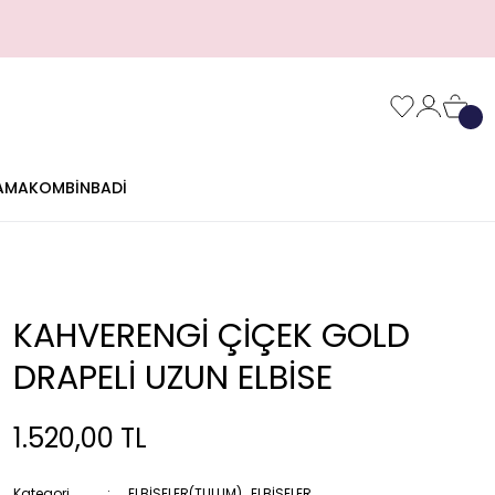
AMA
KOMBİN
BADİ
KAHVERENGİ ÇİÇEK GOLD
DRAPELİ UZUN ELBİSE
1.520,00 TL
Kategori
ELBİSELER(TULUM)
,
ELBİSELER