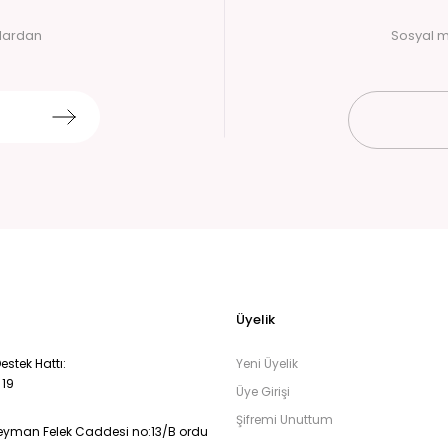
alardan
Sosyal m
Üyelik
stek Hattı:
Yeni Üyelik
 19
Üye Girişi
Şifremi Unuttum
eyman Felek Caddesi no:13/B ordu