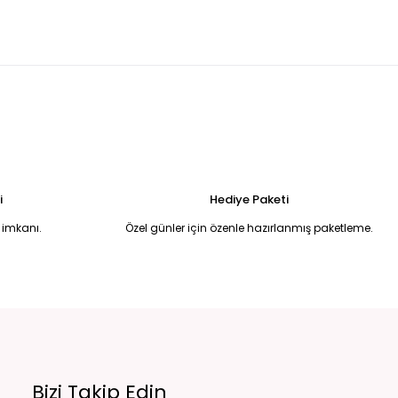
erli asimetrik kesim midi boy günlük şık elbise 42
i
Hediye Paketi
 imkanı.
Özel günler için özenle hazırlanmış paketleme.
undan düğmeli sırtı açık balık model şık elbise L
Bizi Takip Edin