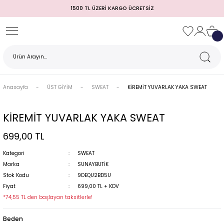
1500 TL ÜZERİ KARGO ÜCRETSİZ
Geri Dön
Geri Dön
Geri Dön
Geri Dön
Geri Dön
Geri Dön
Geri Dön
TULUM)
 / MEZUNİYET
Anasayfa
ÜST GİYİM
SWEAT
KİREMİT YUVARLAK YAKA SWEAT
KİREMİT YUVARLAK YAKA SWEAT
699,00 TL
Kategori
SWEAT
Marka
SUNAYBUTİK
Stok Kodu
9DEQU2BD5U
MI
Fiyat
699,00 TL + KDV
*74,55 TL den başlayan taksitlerle!
Beden