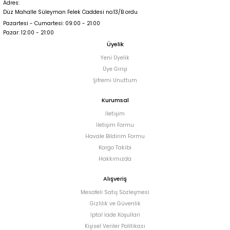
Adres:
Düz Mahalle Süleyman Felek Caddesi no:13/B ordu
Pazartesi - Cumartesi: 09:00 - 21:00
Pazar: 12:00 - 21:00
Üyelik
Yeni Üyelik
Üye Girişi
Şifremi Unuttum
Kurumsal
İletişim
İletişim Formu
Havale Bildirim Formu
Kargo Takibi
Hakkımızda
Alışveriş
Mesafeli Satış Sözleşmesi
Gizlilik ve Güvenlik
İptal İade Koşullari
Kişisel Veriler Politikası