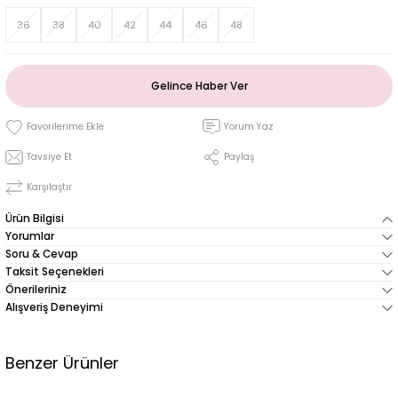
36
38
40
42
44
46
48
Gelince Haber Ver
Yorum Yaz
Tavsiye Et
Paylaş
Karşılaştır
Ürün Bilgisi
Yorumlar
Soru & Cevap
Taksit Seçenekleri
Önerileriniz
Alışveriş Deneyimi
Benzer Ürünler