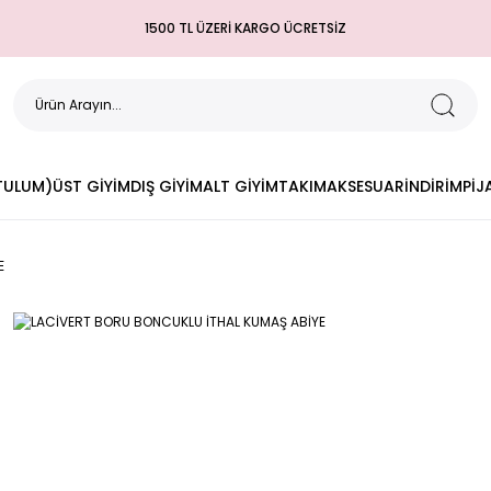
1500 TL ÜZERİ KARGO ÜCRETSİZ
(TULUM)
ÜST GİYİM
DIŞ GİYİM
ALT GİYİM
TAKIM
AKSESUAR
İNDİRİM
PİJ
E