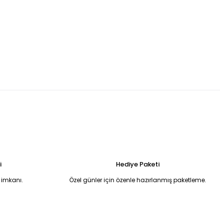
madonnna yaka balık model abiye 42
Beyaz pullu halter yaka eldivenli balık model abiye 44
6.750,00 TL
 Uzun Abiye Elbise 52
i
Hediye Paketi
 imkanı.
Özel günler için özenle hazırlanmış paketleme.