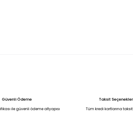
U MADONNA YAKA BALIK MODEL ABİYE 42
Kırmızı yandan kuyruklu 
5.250,00 TL
ye 50
Broş Detaylı Simli Koyu Kırmızı Yırtmaçlı Uzun Abiye Elbise 50
6.750,00 TL
li Halter Yaka Uzun Abiye Elbise Standart
Siyah Simli Drape Detaylı
6.500,00 TL
Güvenli Ödeme
Taksit Seçenekler
tifikası ile güvenli ödeme altyapısı
Tüm kredi kartlarına taksit