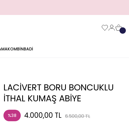
AMA
KOMBİN
BADİ
LACİVERT BORU BONCUKLU
İTHAL KUMAŞ ABİYE
4.000,00 TL
%38
6.500,00 TL