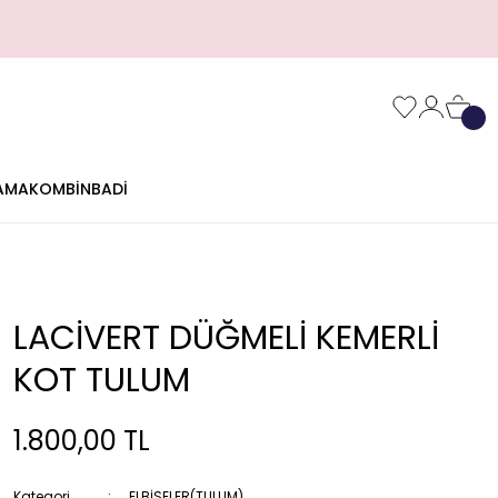
AMA
KOMBİN
BADİ
LACİVERT DÜĞMELİ KEMERLİ
KOT TULUM
1.800,00 TL
Kategori
ELBİSELER(TULUM)