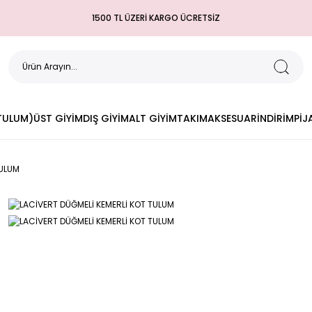
1500 TL ÜZERİ KARGO ÜCRETSİZ
(TULUM)
ÜST GİYİM
DIŞ GİYİM
ALT GİYİM
TAKIM
AKSESUAR
İNDİRİM
PİJ
TULUM