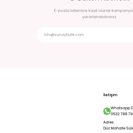
E-posta listemize kayıt olarak kampany
yararlanabilirsiniz.
İletişim
Whatsapp De
0532 788 79
Adres:
Düz Mahalle Sül