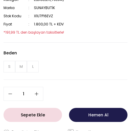
Marka
SUNAYBUTİK
Stok Kodu
X1U7P16EVZ
Fiyat
1.800,00 TL + KDV
*191,99 TL den başlayan taksitlerle!
Beden
S
M
L
Sepete Ekle
Hemen Al