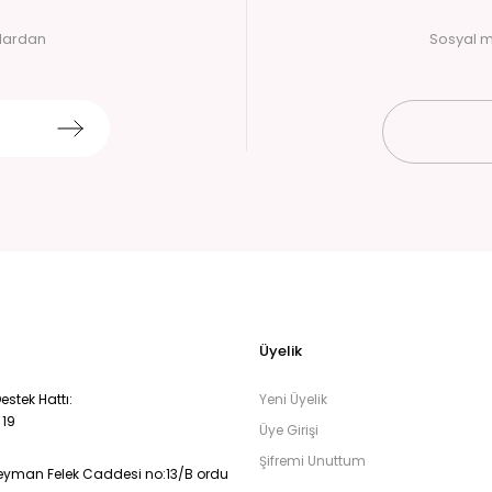
alardan
Sosyal m
Üyelik
stek Hattı:
Yeni Üyelik
 19
Üye Girişi
Şifremi Unuttum
eyman Felek Caddesi no:13/B ordu