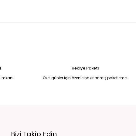
erli asimetrik kesim midi boy günlük şık elbise 42
i
Hediye Paketi
 imkanı.
Özel günler için özenle hazırlanmış paketleme.
undan düğmeli sırtı açık balık model şık elbise L
Bizi Takip Edin