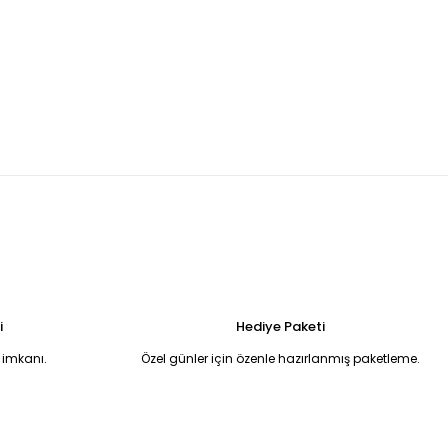
madonnna yaka balık model abiye 42
Beyaz pullu halter yaka eldivenli balık model abiye 44
6.750,00 TL
 Uzun Abiye Elbise 52
i
Hediye Paketi
 imkanı.
Özel günler için özenle hazırlanmış paketleme.