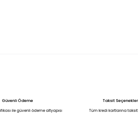
U MADONNA YAKA BALIK MODEL ABİYE 42
Kırmızı yandan kuyruklu 
5.250,00 TL
ye 50
Broş Detaylı Simli Koyu Kırmızı Yırtmaçlı Uzun Abiye Elbise 50
6.750,00 TL
li Halter Yaka Uzun Abiye Elbise Standart
Siyah Simli Drape Detaylı
6.500,00 TL
Güvenli Ödeme
Taksit Seçenekler
tifikası ile güvenli ödeme altyapısı
Tüm kredi kartlarına taksit