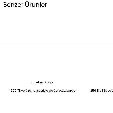
Benzer Ürünler
Leopar desenli hacimli tül abiye elbise 44
KREM YANDAN KUYRUKL
6.500,00 TL
5.250,00 TL
Bebek Mavisi Şifon Uzun Abiye 50
Saks Mavisi Şifon Yırtmaçlı Abi
6.750,00 TL
6.750,00 TL
Fuşya pembe drape detaylı eldivenli abiye 38
Siyah-Mavi İşleme
4.500,00 TL
2.900,00 TL
Ücretsiz Kargo
1500 TL ve üzeri alışverişlerde ücretsiz kargo
256 Bit SSL ser