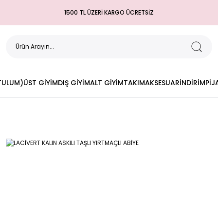
1500 TL ÜZERİ KARGO ÜCRETSİZ
(TULUM)
ÜST GİYİM
DIŞ GİYİM
ALT GİYİM
TAKIM
AKSESUAR
İNDİRİM
PİJ