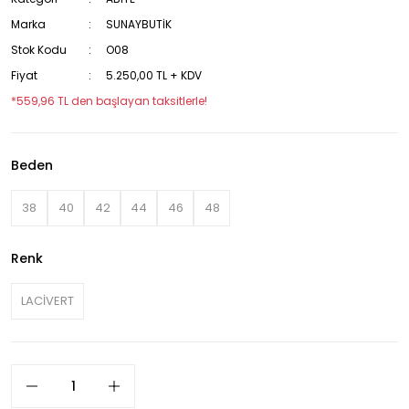
Marka
SUNAYBUTİK
Stok Kodu
O08
Fiyat
5.250,00 TL + KDV
*559,96 TL den başlayan taksitlerle!
Beden
38
40
42
44
46
48
Renk
LACİVERT