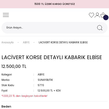
1500 TL ÜZERİ KARGO ÜCRETSİZ
Geri Dön
Geri Dön
Geri Dön
Geri Dön
Geri Dön
Geri Dön
Geri Dön
TULUM)
 / MEZUNİYET
Anasayfa
ABİYE
LACİVERT KORSE DETAYLI KABARIK ELBİSE
LACİVERT KORSE DETAYLI KABARIK ELBİSE
12.500,00 TL
Kategori
ABİYE
Marka
SUNAYBUTİK
Stok Kodu
5770
MI
Fiyat
12.500,00 TL + KDV
*1.333,23 TL den başlayan taksitlerle!
Beden