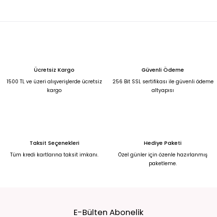
Leopar desenli hacimli tül abiye elbise 44
6.500,00 TL
KREM YANDAN KUYRUKLU MADONNA YAKA BALIK MODEL ABİYE 42
Ücretsiz Kargo
Güvenli Ödeme
5.250,00 TL
1500 TL ve üzeri alışverişlerde ücretsiz
256 Bit SSL sertifikası ile güvenli ödeme
kargo
altyapısı
Kırmızı yandan kuyruklu madonnna yaka balık model abiye 42
5.250,00 TL
Taksit Seçenekleri
Hediye Paketi
Bebek Mavisi Şifon Uzun Abiye 50
Saks Mavisi Şifon Yırtmaçlı Abiye 50
Tüm kredi kartlarına taksit imkanı.
Özel günler için özenle hazırlanmış
paketleme.
6.750,00 TL
6.750,00 TL
Broş Detaylı Simli Koyu Kırmızı Yırtmaçlı Uzun Abiye Elbise 50
E-Bülten Abonelik
6.750,00 TL