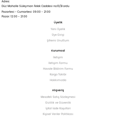
Adres:
Düz Mahalle Süleyman Felek Caddesi no:13/B ordu
Pazartesi - Cumartesi: 09:00 - 21:00
Pazar: 12:00 - 21:00
Üyelik
Yeni Üyelik
Üye Girişi
Şifremi Unuttum
Kurumsal
İletişim
İletişim Formu
Havale Bildirim Formu
Kargo Takibi
Hakkımızda
Alışveriş
Mesafeli Satış Sözleşmesi
Gizlilik ve Güvenlik
İptal İade Koşullari
Kişisel Veriler Politikası