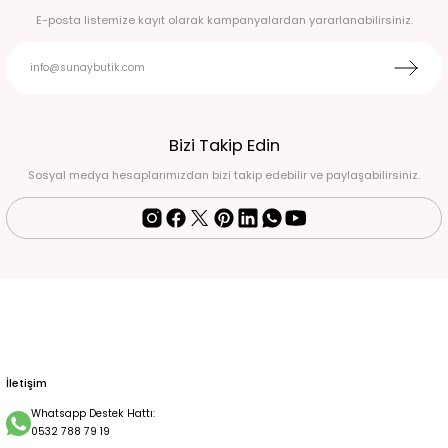
E-posta listemize kayıt olarak kampanyalardan yararlanabilirsiniz.
Beyaz pullu halter yaka eldivenli balık model abiye 44
6.750,00 TL
Fuşya pembe drape detaylı eldivenli abiye 38
Bizi Takip Edin
Sosyal medya hesaplarımızdan bizi takip edebilir ve paylaşabilirsiniz.
4.500,00 TL
Siyah-Mavi İşlemeli Halter Yaka Uzun Abiye Elbise Standart
2.900,00 TL
Siyah Simli Drape Detaylı Uzun Abiye Elbise 52
6.500,00 TL
İletişim
Whatsapp Destek Hattı:
0532 788 79 19