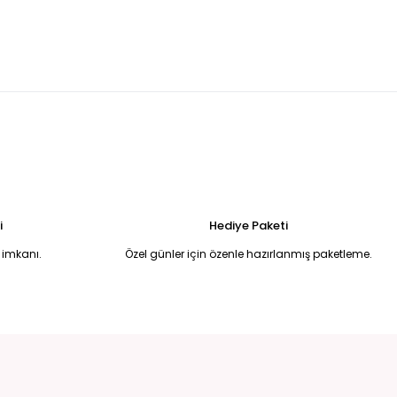
madonnna yaka balık model abiye 42
Beyaz pullu halter yaka eldivenli balık model abiye 44
6.750,00 TL
 Uzun Abiye Elbise 52
i
Hediye Paketi
 imkanı.
Özel günler için özenle hazırlanmış paketleme.