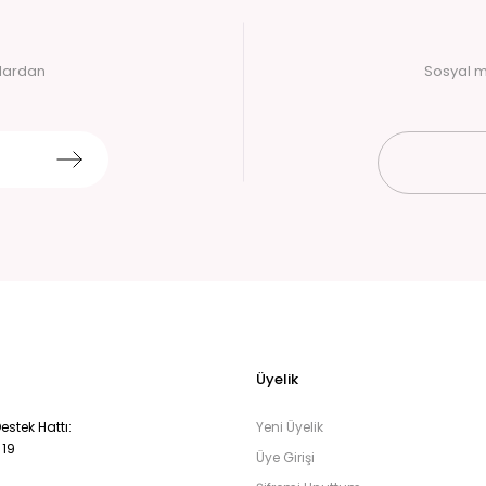
alardan
Sosyal m
Üyelik
stek Hattı:
Yeni Üyelik
 19
Üye Girişi