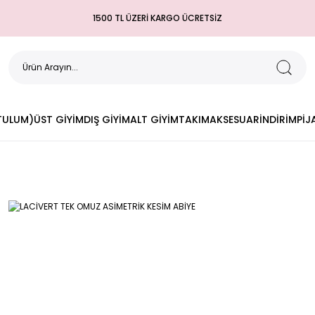
1500 TL ÜZERİ KARGO ÜCRETSİZ
(TULUM)
ÜST GİYİM
DIŞ GİYİM
ALT GİYİM
TAKIM
AKSESUAR
İNDİRİM
PİJ