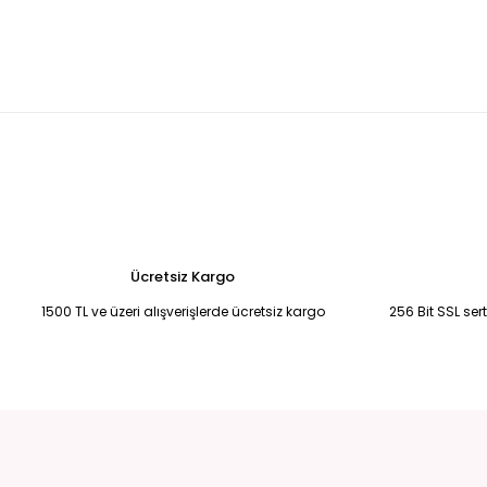
Leopar desenli hacimli tül abiye elbise 44
KREM YANDAN KUYRUKL
6.500,00 TL
5.250,00 TL
Bebek Mavisi Şifon Uzun Abiye 50
Saks Mavisi Şifon Yırtmaçlı Abi
6.750,00 TL
6.750,00 TL
Fuşya pembe drape detaylı eldivenli abiye 38
Siyah-Mavi İşleme
4.500,00 TL
2.900,00 TL
Ücretsiz Kargo
1500 TL ve üzeri alışverişlerde ücretsiz kargo
256 Bit SSL ser