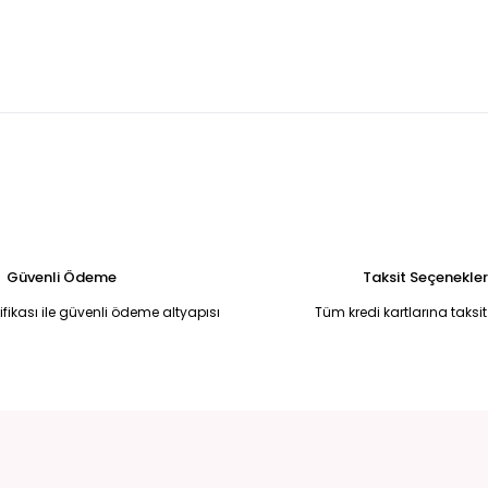
U MADONNA YAKA BALIK MODEL ABİYE 42
Kırmızı yandan kuyruklu 
5.250,00 TL
ye 50
Broş Detaylı Simli Koyu Kırmızı Yırtmaçlı Uzun Abiye Elbise 50
6.750,00 TL
li Halter Yaka Uzun Abiye Elbise Standart
Siyah Simli Drape Detaylı
6.500,00 TL
Güvenli Ödeme
Taksit Seçenekler
tifikası ile güvenli ödeme altyapısı
Tüm kredi kartlarına taksit