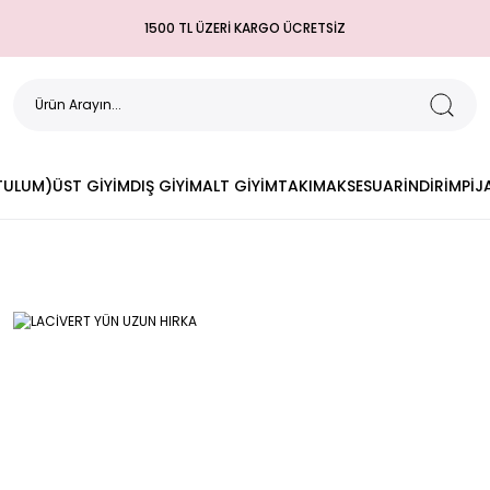
1500 TL ÜZERİ KARGO ÜCRETSİZ
(TULUM)
ÜST GİYİM
DIŞ GİYİM
ALT GİYİM
TAKIM
AKSESUAR
İNDİRİM
PİJ