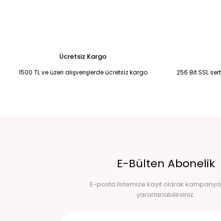
1.750,00 TL
1.75
2.490,00 TL
2.490,00 TL
Tükendi
Tükendi
MOR TAŞLI İTHAL HIRKA KAZAK Standart
KREM YÜN UZUN HIRKA Sta
1.750,00 TL
1.250,00 TL
2.490,00 TL
Ücretsiz Kargo
1500 TL ve üzeri alışverişlerde ücretsiz kargo
256 Bit SSL ser
E-Bülten Abonelik
E-posta listemize kayıt olarak kampany
yararlanabilirsiniz.