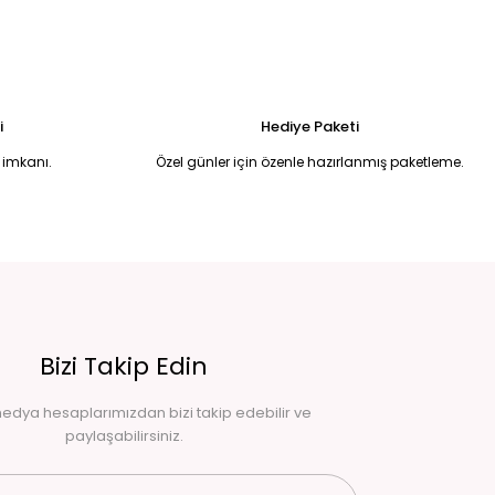
2.100,00 TL
i
Hediye Paketi
 imkanı.
Özel günler için özenle hazırlanmış paketleme.
Bizi Takip Edin
edya hesaplarımızdan bizi takip edebilir ve
paylaşabilirsiniz.