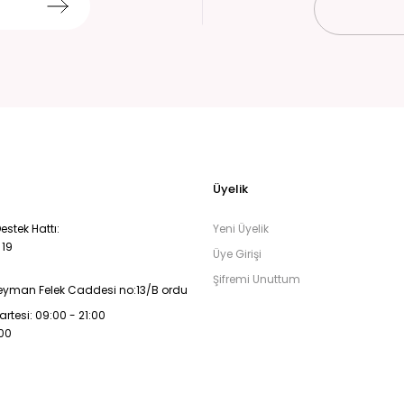
Üyelik
stek Hattı:
Yeni Üyelik
 19
Üye Girişi
Şifremi Unuttum
eyman Felek Caddesi no:13/B ordu
rtesi: 09:00 - 21:00
:00