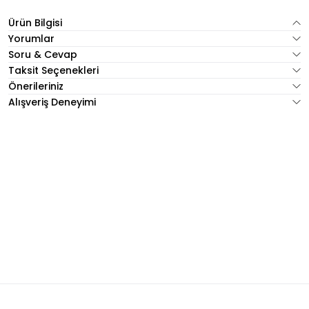
Ürün Bilgisi
Yorumlar
Soru & Cevap
Taksit Seçenekleri
Önerileriniz
Alışveriş Deneyimi
RGÜ KISA HIRKA 48
A HIRKA 46
KREM ÇITÇIT KAPİŞONLU HIRKA Standart