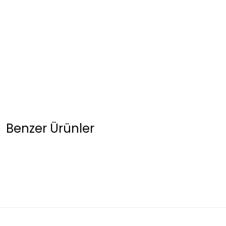
Benzer Ürünler
Premium network beyaz önlük yaka taş detaylı düğmeli hırka XL
1.999,00 TL
%30
KREM GÜL DÜĞMELİ İTHAL HIRKA KAZAK Standart
GÜL KURUSU GOLD 