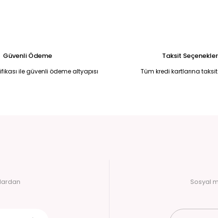
0,00 TL
700,00 TL
Tükendi
ndart
KIRMIZI YÜN UZUN HIRKA Standart
1.250,00 TL
Güvenli Ödeme
Taksit Seçenekler
tifikası ile güvenli ödeme altyapısı
Tüm kredi kartlarına taksit
alardan
Sosyal m