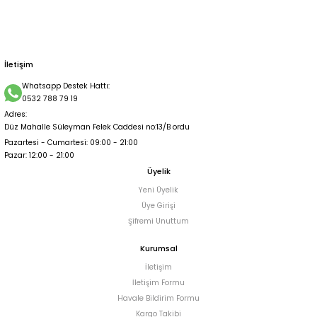
İletişim
Whatsapp Destek Hattı:
0532 788 79 19
Adres:
Düz Mahalle Süleyman Felek Caddesi no:13/B ordu
Pazartesi - Cumartesi: 09:00 - 21:00
Pazar: 12:00 - 21:00
Üyelik
Yeni Üyelik
Üye Girişi
Şifremi Unuttum
Kurumsal
İletişim
İletişim Formu
Havale Bildirim Formu
Kargo Takibi