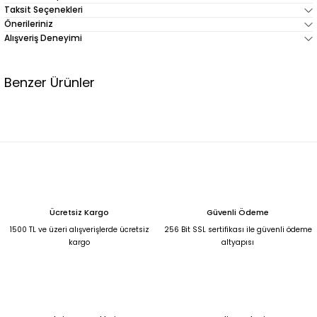
Taksit Seçenekleri
Önerileriniz
Alışveriş Deneyimi
Benzer Ürünler
KREM TON YÜKSEL BEL GENİŞ PAÇA JEAN PANTOLON 42
2.000,00 TL
KAHVERENGİ ZARA MODEL KUMAŞ PANTOLON 46
Ücretsiz Kargo
Güvenli Ödeme
1.450,00 TL
1500 TL ve üzeri alışverişlerde ücretsiz
256 Bit SSL sertifikası ile güvenli ödeme
kargo
altyapısı
LACİVERT YANLARI ŞERİTLİ BOL PAÇA PANTOLON 25
BEYAZ KOT PANTOLON 50
1.100,00 TL
990,00 TL