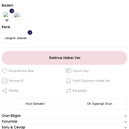
Beden
Renk
Leopar desen
Gelince Haber Ver
Yorum Yaz
Tavsiye Et
Fiyatı Düşünce Haber Ver
Paylaş
Karşılaştır
Hızlı Gönderi
Ön Siparişli Ürün
Ürün Bilgisi
Yorumlar
Soru & Cevap