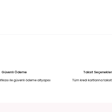
L
ZÜMRÜT YEŞİLİ ÇİFT TARAFLI İTHAL MONT XL
YEŞİL ÇİFT TARAFLI M
4.000,00 TL
3.750,00 TL
kendi
Tükendi
 İTHAL MONT BEYAZ - XL
SİYAH SİHİRLİ MONT siyah - M
SİYAH ÇİFT 
2.500,00 TL
2.900,00 
Güvenli Ödeme
Taksit Seçenekler
tifikası ile güvenli ödeme altyapısı
Tüm kredi kartlarına taksit