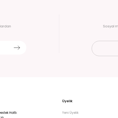
alardan
Sosyal m
Üyelik
stek Hattı:
Yeni Üyelik
 19