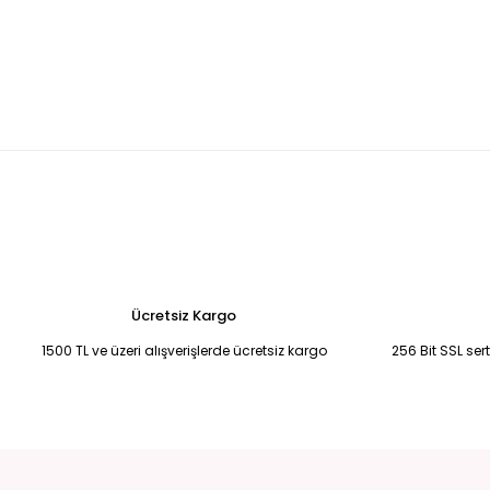
GRİ ÇİFT TARAFLI İTHAL MONT XXL
SİYAH ÇİFT TARAFLI İTHAL MONT 2X
5.000,00 TL
5.000,00 TL
Tükendi
Tü
LACİVERT ARKASI FİYONKLU MONT LACİVERT - S
BEYAZ ÇİFT TARAFLI
490,00 TL
3.750,00 TL
Tükendi
SİYAH BEJ YAKA VE MANŞET DETAYLI KABAN L - siyah
2.500,00 TL
Ücretsiz Kargo
1500 TL ve üzeri alışverişlerde ücretsiz kargo
256 Bit SSL ser