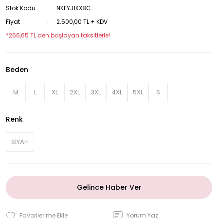
Stok Kodu
NKFYJ1KX8C
Fiyat
2.500,00 TL + KDV
*266,65 TL den başlayan taksitlerle!
Beden
M
L
XL
2XL
3XL
4XL
5XL
S
Renk
SİYAH
Gelince Haber Ver
Yorum Yaz