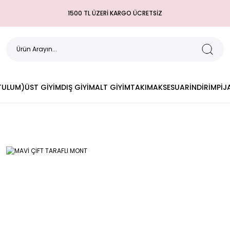
1500 TL ÜZERİ KARGO ÜCRETSİZ
(TULUM)
ÜST GİYİM
DIŞ GİYİM
ALT GİYİM
TAKIM
AKSESUAR
İNDİRİM
PİJ