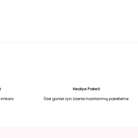
ONT 3XL
LACİVERT ÇİFT TARAFLI ŞİŞME MONT LACİVERT - 4XL
2.999,00 TL
Tükendi
TARAFLI KAZ TÜYÜ MONT S-M - Siyah
TL
i
Hediye Paketi
 imkanı.
Özel günler için özenle hazırlanmış paketleme.