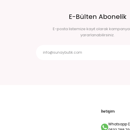
E-Bülten Abonelik
E-posta listemize kayıt olarak kampany
yararlanabilirsiniz.
İletişim
Whatsapp De
0532 788 79