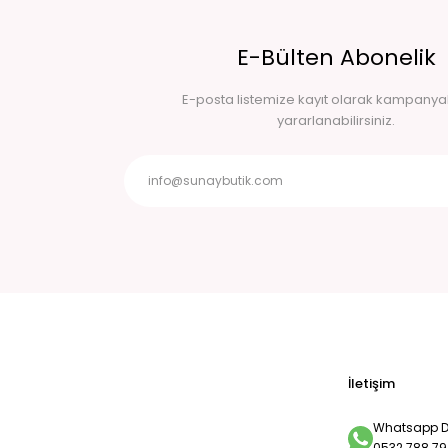
E-Bülten Abonelik
E-posta listemize kayıt olarak kampany
yararlanabilirsiniz.
İletişim
Whatsapp De
0532 788 79