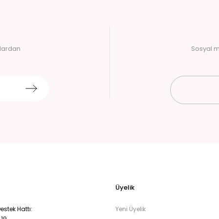
alardan
Sosyal m
Üyelik
stek Hattı:
Yeni Üyelik
 19