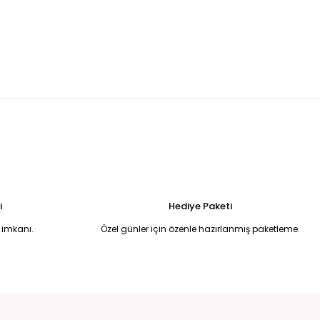
DESENLİ PAMUK KOTON BÜYÜK BEDEN GÖMLEK 48
999,99 TL
ka taş detaylı düğmeli hırka XL
i
Hediye Paketi
 imkanı.
Özel günler için özenle hazırlanmış paketleme.