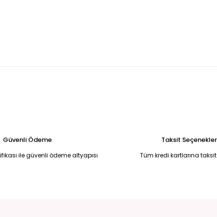
UM GÖMLEK 48
DESENLİ CEBİ TAŞ DETAYLI BÜYÜK BEDEN GÖMLEK 48
999,99 TL
- BEYAZ
BEJ EKRU T-SHİRT Bej - L
Premium network beyaz önlük ya
350,00 TL
1.999,00 TL
 ÖRGÜ KISA HIRKA 48
Güvenli Ödeme
Taksit Seçenekler
tifikası ile güvenli ödeme altyapısı
Tüm kredi kartlarına taksit