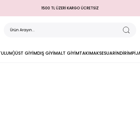
1500 TL ÜZERİ KARGO ÜCRETSİZ
(TULUM)
ÜST GİYİM
DIŞ GİYİM
ALT GİYİM
TAKIM
AKSESUAR
İNDİRİM
PİJ