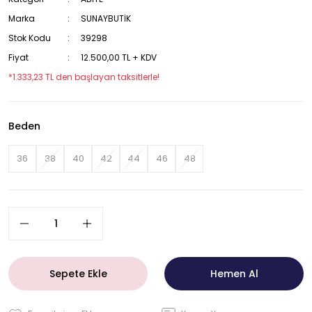
Marka
SUNAYBUTİK
Stok Kodu
39298
Fiyat
12.500,00 TL + KDV
*1.333,23 TL den başlayan taksitlerle!
Beden
36
38
40
42
44
46
48
Sepete Ekle
Hemen Al