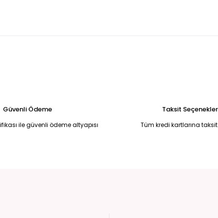
U MADONNA YAKA BALIK MODEL ABİYE 42
Kırmızı yandan kuyruklu 
5.250,00 TL
ye 50
Broş Detaylı Simli Koyu Kırmızı Yırtmaçlı Uzun Abiye Elbise 50
6.750,00 TL
li Halter Yaka Uzun Abiye Elbise Standart
Siyah Simli Drape Detaylı
6.500,00 TL
Güvenli Ödeme
Taksit Seçenekler
tifikası ile güvenli ödeme altyapısı
Tüm kredi kartlarına taksit