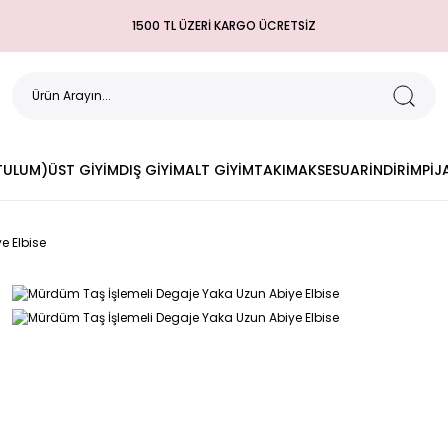
1500 TL ÜZERİ KARGO ÜCRETSİZ
(TULUM)
ÜST GİYİM
DIŞ GİYİM
ALT GİYİM
TAKIM
AKSESUAR
İNDİRİM
PİJ
e Elbise