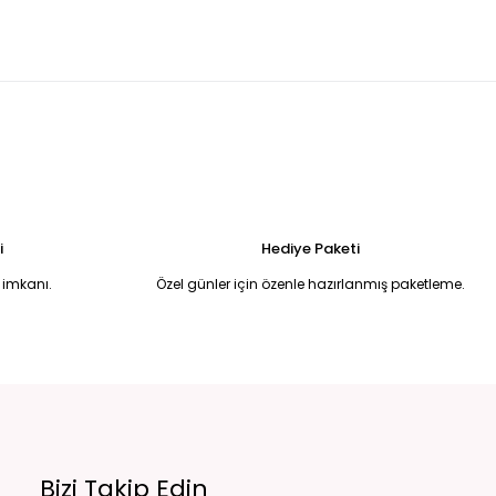
madonnna yaka balık model abiye 42
Beyaz pullu halter yaka eldivenli balık model abiye 44
6.750,00 TL
 Uzun Abiye Elbise 52
i
Hediye Paketi
 imkanı.
Özel günler için özenle hazırlanmış paketleme.
Bizi Takip Edin