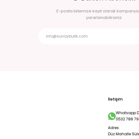
E-posta listemize kayıt olarak kampany
yararlanabilirsiniz.
İletişim
Whatsapp De
0532 788 79
Adres:
Düz Mahalle Sül