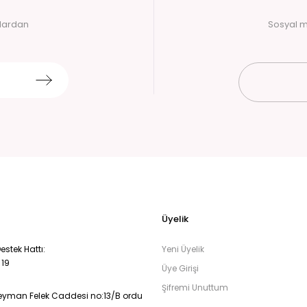
alardan
Sosyal m
Üyelik
stek Hattı:
Yeni Üyelik
 19
Üye Girişi
Şifremi Unuttum
eyman Felek Caddesi no:13/B ordu