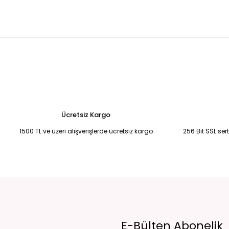
Leopar desenli hacimli tül abiye elbise 44
KREM YANDAN KUYRUKL
6.500,00 TL
5.250,00 TL
Bebek Mavisi Şifon Uzun Abiye 50
Saks Mavisi Şifon Yırtmaçlı Abi
6.750,00 TL
6.750,00 TL
Fuşya pembe drape detaylı eldivenli abiye 38
Siyah-Mavi İşleme
4.500,00 TL
2.900,00 TL
Ücretsiz Kargo
1500 TL ve üzeri alışverişlerde ücretsiz kargo
256 Bit SSL ser
E-Bülten Abonelik