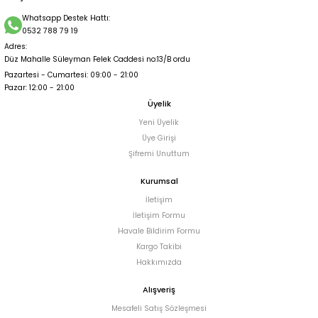
Whatsapp Destek Hattı:
0532 788 79 19
Adres:
Düz Mahalle Süleyman Felek Caddesi no:13/B ordu
Pazartesi - Cumartesi: 09:00 - 21:00
Pazar: 12:00 - 21:00
Üyelik
Yeni Üyelik
Üye Girişi
Şifremi Unuttum
Kurumsal
İletişim
İletişim Formu
Havale Bildirim Formu
Kargo Takibi
Hakkımızda
Alışveriş
Mesafeli Satış Sözleşmesi