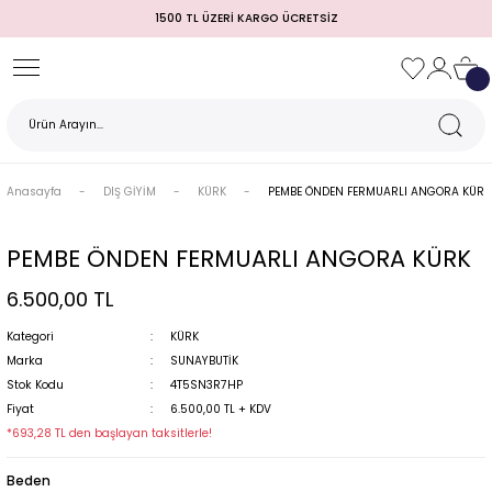
1500 TL ÜZERİ KARGO ÜCRETSİZ
Geri Dön
Geri Dön
Geri Dön
Geri Dön
Geri Dön
Geri Dön
Geri Dön
TULUM)
 / MEZUNİYET
Anasayfa
DIŞ GİYİM
KÜRK
PEMBE ÖNDEN FERMUARLI ANGORA KÜRK
PEMBE ÖNDEN FERMUARLI ANGORA KÜRK
6.500,00 TL
Kategori
KÜRK
Marka
SUNAYBUTİK
Stok Kodu
4T5SN3R7HP
MI
Fiyat
6.500,00 TL + KDV
*693,28 TL den başlayan taksitlerle!
Beden