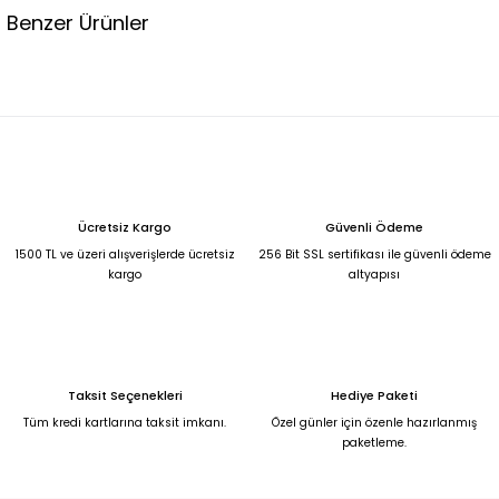
Benzer Ürünler
%31
SİYAH ANGORA KÜRK Standart
6.500,00 TL
4.500,00 TL
SiYAH ÖNÜ GRİ YÜN DETAYLI İTHAL KÜRK Standart
Ücretsiz Kargo
Güvenli Ödeme
5.900,00 TL
1500 TL ve üzeri alışverişlerde ücretsiz
256 Bit SSL sertifikası ile güvenli ödeme
kargo
altyapısı
TAŞRENGİ İTHAL DERİ KÜRK YELEK Standart
FUŞYA KÜRK Standart
3.500,00 TL
5.000,00 TL
Taksit Seçenekleri
Hediye Paketi
%46
PEMBE ANGORA KÜRK Standart
YEŞİL ANGORA KÜRK Standart
Tüm kredi kartlarına taksit imkanı.
Özel günler için özenle hazırlanmış
paketleme.
6.500,00 TL
6.500,00 TL
3.500,00 TL
Tükendi