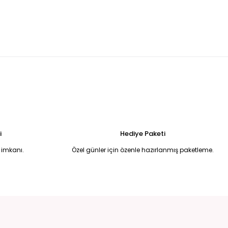
tikli pantolon ve belden kemeri olan keten gömlek takım XL
TL
kot gold düğmeli salaş pantolon takım 36
%33
YAH İKİLİ TAKIM L
KAHVERENGi TAKIM M
.250,00 TL
1.500,00 TL
2.250,00 TL
i
Hediye Paketi
 imkanı.
Özel günler için özenle hazırlanmış paketleme.