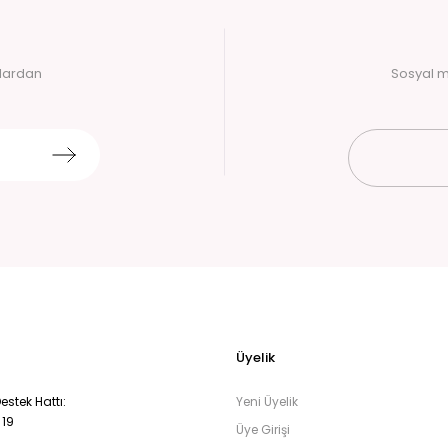
alardan
Sosyal m
Üyelik
stek Hattı:
Yeni Üyelik
 19
Üye Girişi