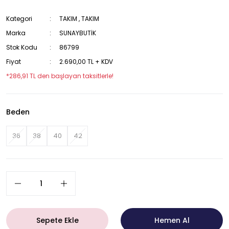
Kategori
TAKIM
,
TAKIM
Marka
SUNAYBUTİK
Stok Kodu
86799
Fiyat
2.690,00 TL + KDV
*286,91 TL den başlayan taksitlerle!
Beden
36
38
40
42
Sepete Ekle
Hemen Al