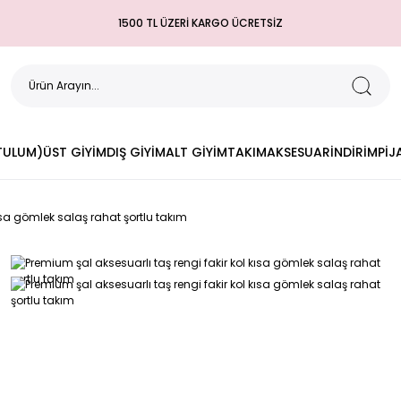
1500 TL ÜZERİ KARGO ÜCRETSİZ
(TULUM)
ÜST GİYİM
DIŞ GİYİM
ALT GİYİM
TAKIM
AKSESUAR
İNDİRİM
PİJ
kısa gömlek salaş rahat şortlu takım