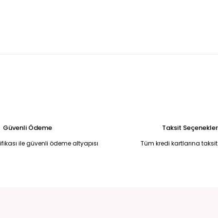
um Sarı desenli salaş gömlek ve salaş şortlu takım 42
Bej beli las
0,00 TL
2.450,00 
m Kısa kollu fermuarlı belden bağlamalı gold cep detaylı kot üst ve 
,00 TL
 YELEK PANTOLON TAKIM 48
LEOPAR DESEN SATEN İKİLİ TAKIM 50
Sİ
50,00 TL
5.500,00 TL
3
Güvenli Ödeme
Taksit Seçenekler
tifikası ile güvenli ödeme altyapısı
Tüm kredi kartlarına taksit