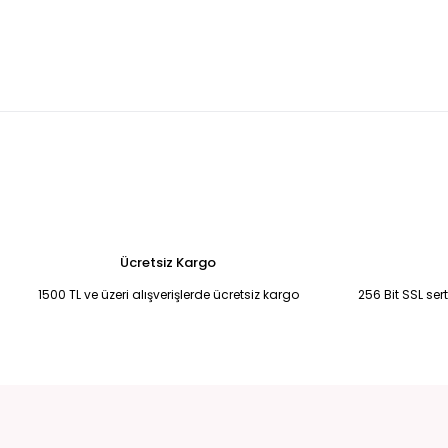
KAHVERENGİ KISA KOLLU PALAZZO PANTOLON CEKET TAKIM L
Premi
2.690,00 TL
3.99
Beyaz siyah düğme detaylı pantolonu salaş ceket takım L
Premiu
2.750,00 TL
8.000
BEJ İNCE ASKILI ELBİSE LEOPAR TRANSPARAN GÖMLEK TAKIM 38
BEJ
2.250,00 TL
5.7
Ücretsiz Kargo
1500 TL ve üzeri alışverişlerde ücretsiz kargo
256 Bit SSL ser