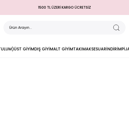
1500 TL ÜZERİ KARGO ÜCRETSİZ
(TULUM)
ÜST GİYİM
DIŞ GİYİM
ALT GİYİM
TAKIM
AKSESUAR
İNDİRİM
PİJ