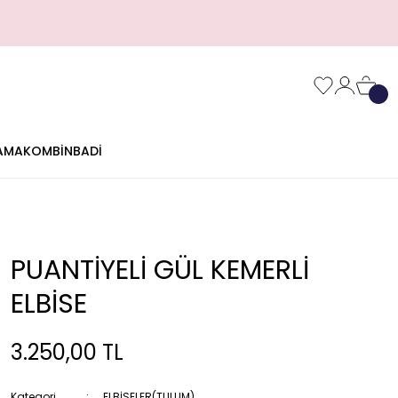
AMA
KOMBİN
BADİ
PUANTİYELİ GÜL KEMERLİ
ELBİSE
3.250,00 TL
Kategori
ELBİSELER(TULUM)