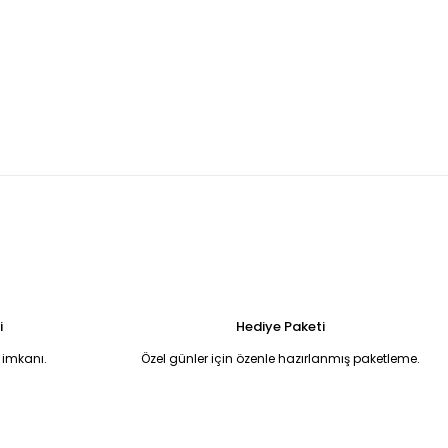
erli asimetrik kesim midi boy günlük şık elbise 42
i
Hediye Paketi
 imkanı.
Özel günler için özenle hazırlanmış paketleme.
undan düğmeli sırtı açık balık model şık elbise L