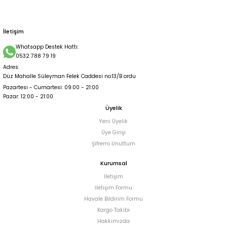
6.500,00 TL
İletişim
Whatsapp Destek Hattı:
0532 788 79 19
Adres:
Düz Mahalle Süleyman Felek Caddesi no:13/B ordu
Pazartesi - Cumartesi: 09:00 - 21:00
Pazar: 12:00 - 21:00
Üyelik
Yeni Üyelik
Üye Girişi
Şifremi Unuttum
Kurumsal
İletişim
İletişim Formu
Havale Bildirim Formu
Kargo Takibi
Hakkımızda