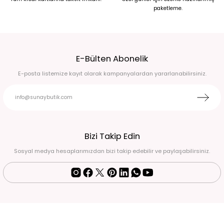
paketleme.
6.750,00 TL
Broş Detaylı Simli Koyu Kırmızı Yırtmaçlı Uzun Abiye Elbise 50
E-Bülten Abonelik
6.750,00 TL
E-posta listemize kayıt olarak kampanyalardan yararlanabilirsiniz.
Beyaz pullu halter yaka eldivenli balık model abiye 44
6.750,00 TL
Fuşya pembe drape detaylı eldivenli abiye 38
Bizi Takip Edin
Sosyal medya hesaplarımızdan bizi takip edebilir ve paylaşabilirsiniz.
4.500,00 TL
Siyah-Mavi İşlemeli Halter Yaka Uzun Abiye Elbise Standart
2.900,00 TL
Siyah Simli Drape Detaylı Uzun Abiye Elbise 52