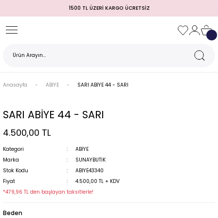
1500 TL ÜZERİ KARGO ÜCRETSİZ
Geri Dön
Geri Dön
Geri Dön
Geri Dön
Geri Dön
Geri Dön
Geri Dön
TULUM)
 / MEZUNİYET
Anasayfa
ABİYE
SARI ABİYE 44 - SARI
SARI ABİYE 44 - SARI
4.500,00 TL
Kategori
ABİYE
Marka
SUNAYBUTİK
Stok Kodu
ABIYE43340
MI
Fiyat
4.500,00 TL + KDV
*479,96 TL den başlayan taksitlerle!
Beden