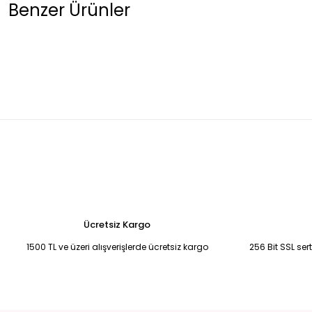
Benzer Ürünler
Tükendi
SİYAH MAT BOT 40 - Siyah
SİYAH MAT BOT 37 - Siyah
SİYAH KAR
900,00 TL
900,00 TL
900,00 
Ücretsiz Kargo
1500 TL ve üzeri alışverişlerde ücretsiz kargo
256 Bit SSL ser