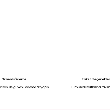
Tükendi
Tükendi
 SU BOTU 36 - Siyah
BEJ TOPUKLU BOT 38 - Bej
KAHVERENGİ SÜWE
TL
900,00 TL
900,00 TL
Güvenli Ödeme
Taksit Seçenekler
tifikası ile güvenli ödeme altyapısı
Tüm kredi kartlarına taksit