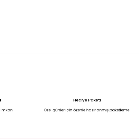
Tükendi
Tükendi
T BOT 37 - KAHVERENGİ
SİYAH SU GEÇİRMEZ BOT siyah - 40
900,00 TL
i
Hediye Paketi
 imkanı.
Özel günler için özenle hazırlanmış paketleme.