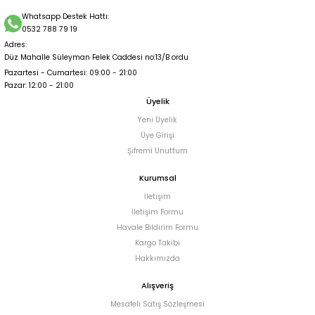
Whatsapp Destek Hattı:
0532 788 79 19
Adres:
Düz Mahalle Süleyman Felek Caddesi no:13/B ordu
Pazartesi - Cumartesi: 09:00 - 21:00
Pazar: 12:00 - 21:00
Üyelik
Yeni Üyelik
Üye Girişi
Şifremi Unuttum
Kurumsal
İletişim
İletişim Formu
Havale Bildirim Formu
Kargo Takibi
Hakkımızda
Alışveriş
Mesafeli Satış Sözleşmesi