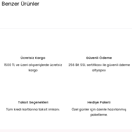
Benzer Ürünler
%27
LACİVERT İTHAL GOLD DÜĞMELİ CEKET 42
2.750,00 TL
1.999,00 TL
ÇİÇEKLİ TÜL DANTEL DETAYLI İTHAL KOT CEKET L
Ücretsiz Kargo
Güvenli Ödeme
2.500,00 TL
1500 TL ve üzeri alışverişlerde ücretsiz
256 Bit SSL sertifikası ile güvenli ödeme
kargo
altyapısı
BONCUK DETAYLI İTHAL KOT CEKET XS
2.500,00 TL
Taksit Seçenekleri
Hediye Paketi
SİYAH BELDEN KEMER DETAYLI ŞIK CEKET 36
Tüm kredi kartlarına taksit imkanı.
Özel günler için özenle hazırlanmış
paketleme.
2.250,00 TL
DESENLİ TASARIM İÇİ ASTARLI CEKET Standart
PEMBE CEKET M