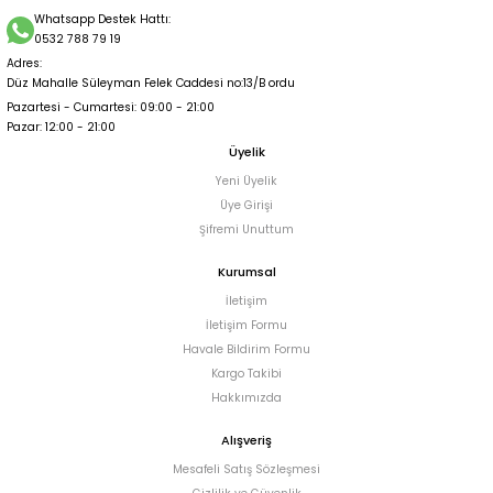
Whatsapp Destek Hattı:
0532 788 79 19
Adres:
Düz Mahalle Süleyman Felek Caddesi no:13/B ordu
Pazartesi - Cumartesi: 09:00 - 21:00
Pazar: 12:00 - 21:00
Üyelik
Yeni Üyelik
Üye Girişi
Şifremi Unuttum
Kurumsal
İletişim
İletişim Formu
Havale Bildirim Formu
Kargo Takibi
Hakkımızda
Alışveriş
Mesafeli Satış Sözleşmesi