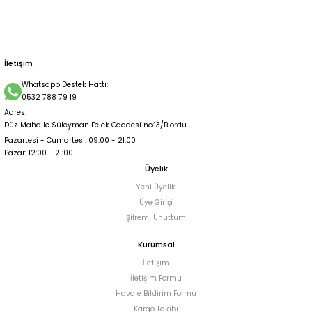
İletişim
Whatsapp Destek Hattı:
0532 788 79 19
Adres:
Düz Mahalle Süleyman Felek Caddesi no:13/B ordu
Pazartesi - Cumartesi: 09:00 - 21:00
Pazar: 12:00 - 21:00
Üyelik
Yeni Üyelik
Üye Girişi
Şifremi Unuttum
Kurumsal
İletişim
İletişim Formu
Havale Bildirim Formu
Kargo Takibi