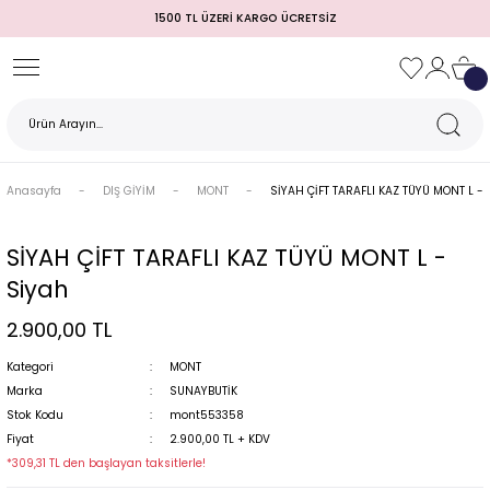
1500 TL ÜZERİ KARGO ÜCRETSİZ
Geri Dön
Geri Dön
Geri Dön
Geri Dön
Geri Dön
Geri Dön
Geri Dön
TULUM)
 / MEZUNİYET
Anasayfa
DIŞ GİYİM
MONT
SİYAH ÇİFT TARAFLI KAZ TÜYÜ MONT L - 
SİYAH ÇİFT TARAFLI KAZ TÜYÜ MONT L -
Siyah
2.900,00 TL
Kategori
MONT
Marka
SUNAYBUTİK
MI
Stok Kodu
mont553358
Fiyat
2.900,00 TL + KDV
*309,31 TL den başlayan taksitlerle!