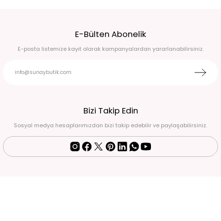
Broş Detaylı Simli Koyu Kırmızı Yırtmaçlı Uzun Abiye Elbise 50
E-Bülten Abonelik
6.750,00 TL
E-posta listemize kayıt olarak kampanyalardan yararlanabilirsiniz.
Beyaz pullu halter yaka eldivenli balık model abiye 44
6.750,00 TL
Fuşya pembe drape detaylı eldivenli abiye 38
Bizi Takip Edin
Sosyal medya hesaplarımızdan bizi takip edebilir ve paylaşabilirsiniz.
4.500,00 TL
Siyah-Mavi İşlemeli Halter Yaka Uzun Abiye Elbise Standart
2.900,00 TL
Siyah Simli Drape Detaylı Uzun Abiye Elbise 52
6.500,00 TL