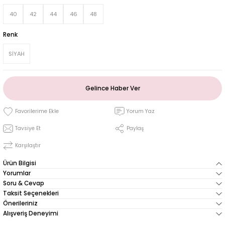
40
42
44
46
48
Renk
SİYAH
Gelince Haber Ver
Yorum Yaz
Tavsiye Et
Paylaş
Karşılaştır
Ürün Bilgisi
Yorumlar
Soru & Cevap
Taksit Seçenekleri
Önerileriniz
Alışveriş Deneyimi