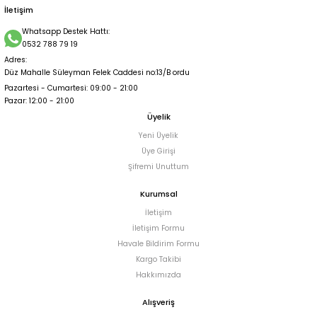
İletişim
Whatsapp Destek Hattı:
0532 788 79 19
Adres:
Düz Mahalle Süleyman Felek Caddesi no:13/B ordu
Pazartesi - Cumartesi: 09:00 - 21:00
Pazar: 12:00 - 21:00
Üyelik
Yeni Üyelik
Üye Girişi
Şifremi Unuttum
Kurumsal
İletişim
İletişim Formu
Havale Bildirim Formu
Kargo Takibi
Hakkımızda
Alışveriş