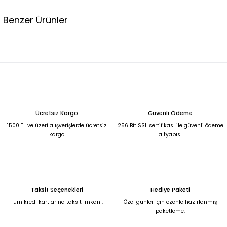
Benzer Ürünler
KREM YANDAN KUYRUKLU MADONNA YAKA BALIK MODEL ABİYE 42
5.250,00 TL
Kırmızı yandan kuyruklu madonnna yaka balık model abiye 42
Ücretsiz Kargo
Güvenli Ödeme
5.250,00 TL
1500 TL ve üzeri alışverişlerde ücretsiz
256 Bit SSL sertifikası ile güvenli ödeme
kargo
altyapısı
Leopar desenli hacimli tül abiye elbise 42
Bebek Mavisi Şifon Uzun Abiye 50
6.500,00 TL
6.750,00 TL
Taksit Seçenekleri
Hediye Paketi
Saks Mavisi Şifon Yırtmaçlı Abiye 50
Tüm kredi kartlarına taksit imkanı.
Özel günler için özenle hazırlanmış
paketleme.
6.750,00 TL