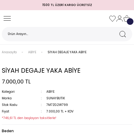
1500 TL ÜZERİ KARGO ÜCRETSİZ
Geri Dön
Geri Dön
Geri Dön
Geri Dön
Geri Dön
Geri Dön
Geri Dön
TULUM)
 / MEZUNİYET
Anasayfa
ABİYE
SİYAH DEGAJE YAKA ABİYE
SİYAH DEGAJE YAKA ABİYE
7.000,00 TL
Kategori
ABİYE
Marka
SUNAYBUTİK
Stok Kodu
7M7ZG2W799
MI
Fiyat
7.000,00 TL + KDV
*746,61 TL den başlayan taksitlerle!
Beden