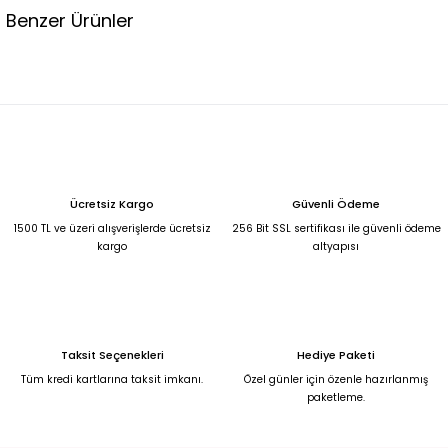
Benzer Ürünler
Premium şal aksesuarlı taş rengi fakir kol kısa gömlek salaş rahat şortlu takı
2.690,00 TL
KAHVERENGİ KISA KOLLU PALAZZO PANTOLON CEKET TAKIM L
Ücretsiz Kargo
Güvenli Ödeme
2.690,00 TL
1500 TL ve üzeri alışverişlerde ücretsiz
256 Bit SSL sertifikası ile güvenli ödeme
kargo
altyapısı
Premium Sarı desenli salaş gömlek ve salaş şortlu takım 42
3.990,00 TL
Taksit Seçenekleri
Hediye Paketi
Bej beli lastikli pantolon ve belden kemeri olan keten gömlek takım XL
Tüm kredi kartlarına taksit imkanı.
Özel günler için özenle hazırlanmış
paketleme.
2.450,00 TL