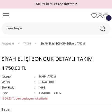
1500 TL ÜZERİ KARGO ÜCRETSİZ
Geri Dön
Geri Dön
Geri Dön
Geri Dön
Geri Dön
Geri Dön
Geri Dön
TULUM)
 / MEZUNİYET
Anasayfa
TAKIM
SİYAH EL İŞİ BONCUK DETAYLI TAKIM
SİYAH EL İŞİ BONCUK DETAYLI TAKIM
4.750,00 TL
Kategori
TAKIM
,
TAKIM
Marka
SUNAYBUTİK
Stok Kodu
4663
MI
Fiyat
4.750,00 TL + KDV
*506,63 TL den başlayan taksitlerle!
Beden