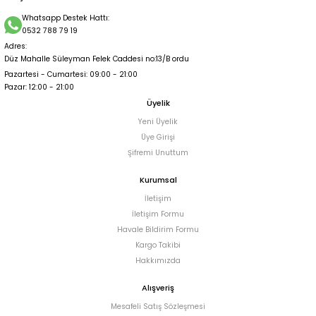
Whatsapp Destek Hattı:
0532 788 79 19
Adres:
Düz Mahalle Süleyman Felek Caddesi no:13/B ordu
Pazartesi - Cumartesi: 09:00 - 21:00
Pazar: 12:00 - 21:00
Üyelik
Yeni Üyelik
Üye Girişi
Şifremi Unuttum
Kurumsal
İletişim
İletişim Formu
Havale Bildirim Formu
Kargo Takibi
Hakkımızda
Alışveriş
Mesafeli Satış Sözleşmesi