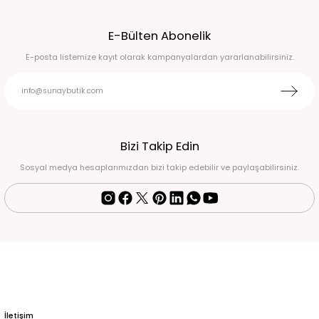
Beyaz siyah düğme detaylı pantolonu salaş ceket takım L
E-Bülten Abonelik
2.750,00 TL
E-posta listemize kayıt olarak kampanyalardan yararlanabilirsiniz.
Premium Kısa kollu fermuarlı belden bağlamalı gold cep detaylı kot üst ve kot
8.000,00 TL
BEJ İNCE ASKILI ELBİSE LEOPAR TRANSPARAN GÖMLEK TAKIM 38
Bizi Takip Edin
Sosyal medya hesaplarımızdan bizi takip edebilir ve paylaşabilirsiniz.
2.250,00 TL
BEJ YELEK PANTOLON TAKIM 48
LEOPAR DESEN SATEN İKİLİ TAKIM 50
5.750,00 TL
5.500,00 TL
SİYAH İKİLİ TAKIM L
3.250,00 TL
İletişim