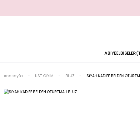
ABİYE
ELBİSELER
Anasayfa
ÜST GİYİM
BLUZ
SİYAH KADİFE BELDEN OTURTM