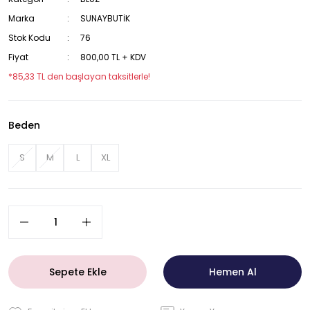
Marka
SUNAYBUTİK
Stok Kodu
76
Fiyat
800,00 TL + KDV
*85,33 TL den başlayan taksitlerle!
Beden
S
M
L
XL
Sepete Ekle
Hemen Al