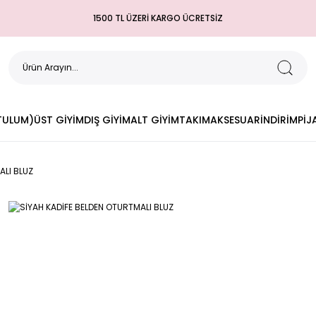
1500 TL ÜZERİ KARGO ÜCRETSİZ
(TULUM)
ÜST GİYİM
DIŞ GİYİM
ALT GİYİM
TAKIM
AKSESUAR
İNDİRİM
PİJ
ALI BLUZ