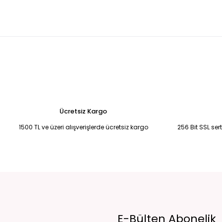
Kadın Büyük Beden Siyah Kristal Taş İşlemeli Şifon Bluz - Yarasa Koll
2.250,00 TL
Kadın Büyük Beden Lacivert Kristal Taş İşlemeli Şifon Tunik Bluz 52
2.250,00 TL
BORDO DEGAJE YAKA UZUN KOLLU BADİ BLUZ M
KAHVERENGİ SATEN
790,00 TL
820,00 TL
Ücretsiz Kargo
1500 TL ve üzeri alışverişlerde ücretsiz kargo
256 Bit SSL ser
E-Bülten Abonelik