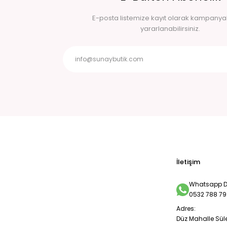
E-posta listemize kayıt olarak kampany
yararlanabilirsiniz.
İletişim
Whatsapp De
0532 788 79
Adres:
Düz Mahalle Sül