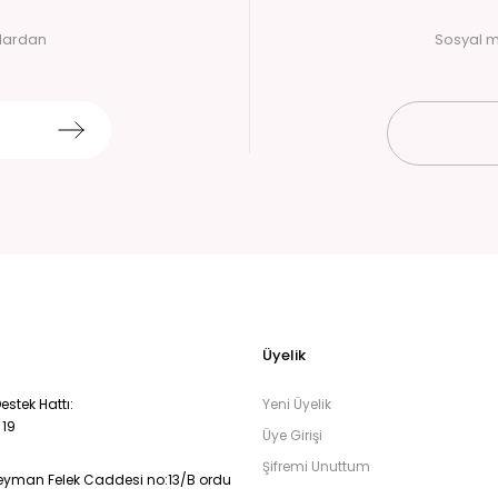
alardan
Sosyal m
Üyelik
stek Hattı:
Yeni Üyelik
 19
Üye Girişi
Şifremi Unuttum
eyman Felek Caddesi no:13/B ordu