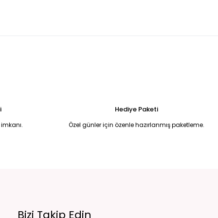
 Bluz - Kat Kat Fırfır Kollu, V Yaka Tunik 50
Sİ İTHAL GÖMLEK BLUZ Standart
BEJ HALTER YAKA BLUZ 52
L
350,00 TL
İVERT - L
i
Hediye Paketi
 imkanı.
Özel günler için özenle hazırlanmış paketleme.
Bizi Takip Edin