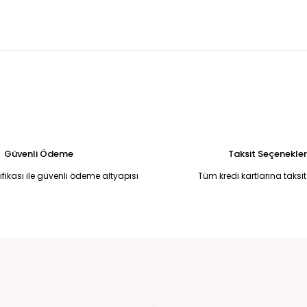
u, V Yaka Tunik 48
Kadın Büyük Beden Eflatun Kristal Taş İşlemeli Şifon
2.250,00 TL
Krem Düğme Detaylı V Yaka Triko Hırka Bluz Standart
PUDRA PEMBE
3.900,00 TL
2.500,00 T
%61
 BLUZ S
LEOPAR SATEN KEMERLİ ŞIK BLUZ 42
LACİVERT T-SHİRT LAC
750,00 TL
450,00 TL
1.900,00 TL
Güvenli Ödeme
Taksit Seçenekler
tifikası ile güvenli ödeme altyapısı
Tüm kredi kartlarına taksit