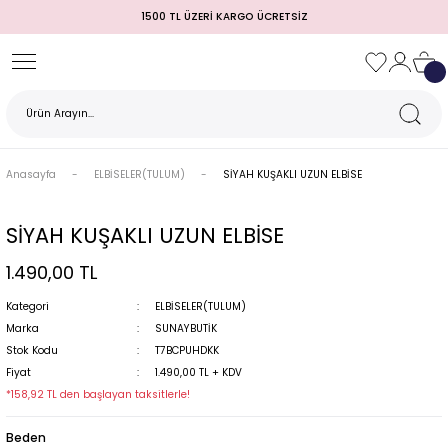
1500 TL ÜZERİ KARGO ÜCRETSİZ
Geri Dön
Geri Dön
Geri Dön
Geri Dön
Geri Dön
Geri Dön
Geri Dön
TULUM)
 / MEZUNİYET
Anasayfa
ELBİSELER(TULUM)
SİYAH KUŞAKLI UZUN ELBİSE
SİYAH KUŞAKLI UZUN ELBİSE
1.490,00 TL
Kategori
ELBİSELER(TULUM)
Marka
SUNAYBUTİK
Stok Kodu
T7BCPUHDKK
MI
Fiyat
1.490,00 TL + KDV
*158,92 TL den başlayan taksitlerle!
Beden