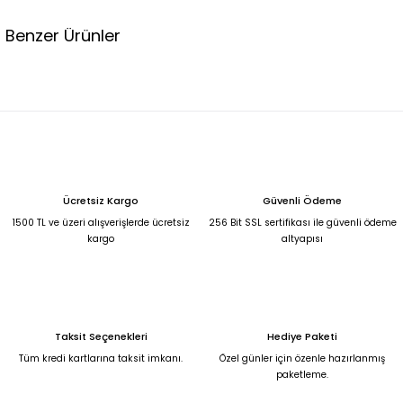
Benzer Ürünler
Siyah Şifon Gece Elbisesi 50
6.750,00 TL
Broş Detaylı Simli Koyu Kırmızı Yırtmaçlı Uzun Abiye Elbise 50
Ücretsiz Kargo
Güvenli Ödeme
6.750,00 TL
1500 TL ve üzeri alışverişlerde ücretsiz
256 Bit SSL sertifikası ile güvenli ödeme
kargo
altyapısı
Siyah kısa kollu beli lastikli günlük elbise L
1.650,00 TL
Taksit Seçenekleri
Hediye Paketi
%31
Pembe Straplez korse detaylı pelerinli balık model abiye elbise 42
Tüm kredi kartlarına taksit imkanı.
Özel günler için özenle hazırlanmış
paketleme.
6.500,00 TL
4.500,00 TL