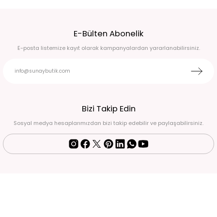
Bej Eteği çiçekli dantel şifon şallı abiye elbise 44
E-Bülten Abonelik
12.900,00 TL
E-posta listemize kayıt olarak kampanyalardan yararlanabilirsiniz.
Bej yarım kol fırfırlı V yaka kendinden kemerli asimetrik kesim midi boy günlük ş
4.200,00 TL
Sarı yarım kol fırfırlı V yaka kendinden kemerli asimetrik kesim midi boy günlük 
Bizi Takip Edin
Sosyal medya hesaplarımızdan bizi takip edebilir ve paylaşabilirsiniz.
4.200,00 TL
Kalın askılı V yaka kemerli günlük keten elbise 46
3.250,00 TL
Etek uçları büyük yuvarlak pullu payetli abiye elbise 42
16.900,00 TL