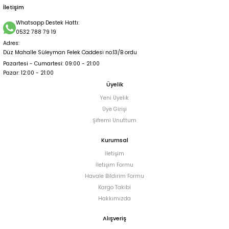
İletişim
Siyah gold detayı olan boyundan düğmeli sırtı açık balık model şık elbise L
Whatsapp Destek Hattı:
0532 788 79 19
Adres:
1.750,00 TL
Düz Mahalle Süleyman Felek Caddesi no:13/B ordu
Pazartesi - Cumartesi: 09:00 - 21:00
Pazar: 12:00 - 21:00
Üyelik
Yeni Üyelik
Üye Girişi
Şifremi Unuttum
Kurumsal
İletişim
İletişim Formu
Havale Bildirim Formu
Kargo Takibi
Hakkımızda
Alışveriş