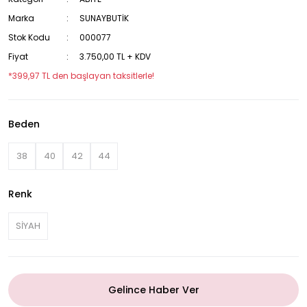
Marka
SUNAYBUTİK
Stok Kodu
000077
Fiyat
3.750,00 TL + KDV
*399,97 TL den başlayan taksitlerle!
Beden
38
40
42
44
Renk
SİYAH
Gelince Haber Ver