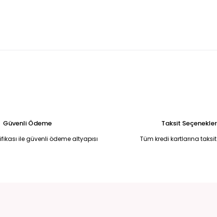
U MADONNA YAKA BALIK MODEL ABİYE 42
Kırmızı yandan kuyruklu 
5.250,00 TL
ye 50
Broş Detaylı Simli Koyu Kırmızı Yırtmaçlı Uzun Abiye Elbise 50
6.750,00 TL
li Halter Yaka Uzun Abiye Elbise Standart
Siyah Simli Drape Detaylı
6.500,00 TL
Güvenli Ödeme
Taksit Seçenekler
tifikası ile güvenli ödeme altyapısı
Tüm kredi kartlarına taksit