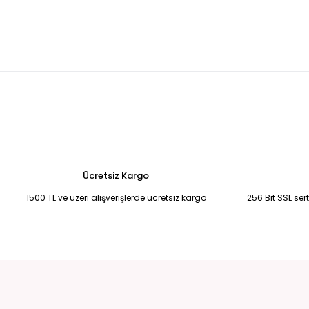
Leopar desenli hacimli tül abiye elbise 44
KREM YANDAN KUYRUKL
6.500,00 TL
5.250,00 TL
Bebek Mavisi Şifon Uzun Abiye 50
Saks Mavisi Şifon Yırtmaçlı Abi
6.750,00 TL
6.750,00 TL
Fuşya pembe drape detaylı eldivenli abiye 38
Siyah-Mavi İşleme
4.500,00 TL
2.900,00 TL
Ücretsiz Kargo
1500 TL ve üzeri alışverişlerde ücretsiz kargo
256 Bit SSL ser