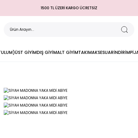
1500 TL ÜZERİ KARGO ÜCRETSİZ
(TULUM)
ÜST GİYİM
DIŞ GİYİM
ALT GİYİM
TAKIM
AKSESUAR
İNDİRİM
PİJ