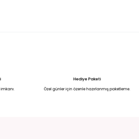
madonnna yaka balık model abiye 42
Beyaz pullu halter yaka eldivenli balık model abiye 44
6.750,00 TL
 Uzun Abiye Elbise 52
i
Hediye Paketi
 imkanı.
Özel günler için özenle hazırlanmış paketleme.