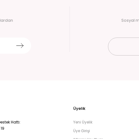
alardan
Sosyal m
Üyelik
stek Hattı:
Yeni Üyelik
 19
Üye Girişi