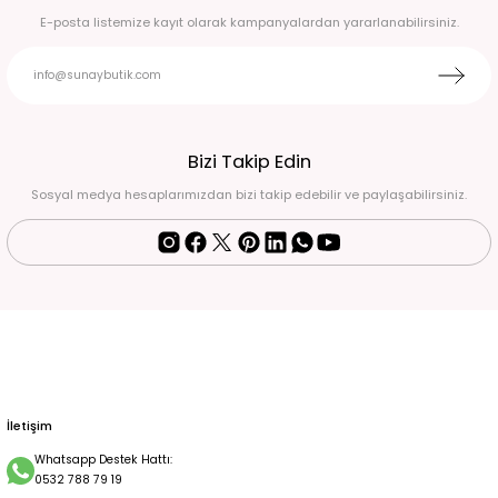
1.250,00 TL
E-posta listemize kayıt olarak kampanyalardan yararlanabilirsiniz.
YÜKSEK GENİŞ PAÇA HAKİ PANTOLON 36
2.500,00 TL
Bizi Takip Edin
Sosyal medya hesaplarımızdan bizi takip edebilir ve paylaşabilirsiniz.
İletişim
Whatsapp Destek Hattı:
0532 788 79 19