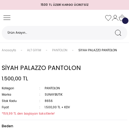
1500 TL ÜZERİ KARGO ÜCRETSİZ
Geri Dön
Geri Dön
Geri Dön
Geri Dön
Geri Dön
Geri Dön
Geri Dön
TULUM)
 / MEZUNİYET
Anasayfa
ALT GİYİM
PANTOLON
SİYAH PALAZZO PANTOLON
SİYAH PALAZZO PANTOLON
1.500,00 TL
Kategori
PANTOLON
Marka
SUNAYBUTİK
Stok Kodu
8656
MI
Fiyat
1.500,00 TL + KDV
*159,99 TL den başlayan taksitlerle!
Beden