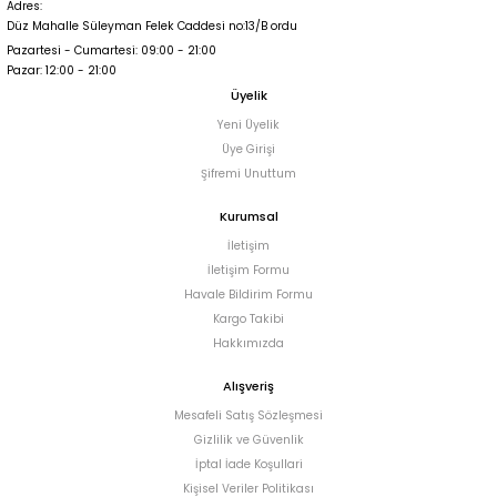
Adres:
Düz Mahalle Süleyman Felek Caddesi no:13/B ordu
Pazartesi - Cumartesi: 09:00 - 21:00
Pazar: 12:00 - 21:00
Üyelik
Yeni Üyelik
Üye Girişi
Şifremi Unuttum
Kurumsal
İletişim
İletişim Formu
Havale Bildirim Formu
Kargo Takibi
Hakkımızda
Alışveriş
Mesafeli Satış Sözleşmesi
Gizlilik ve Güvenlik
İptal İade Koşullari
Kişisel Veriler Politikası