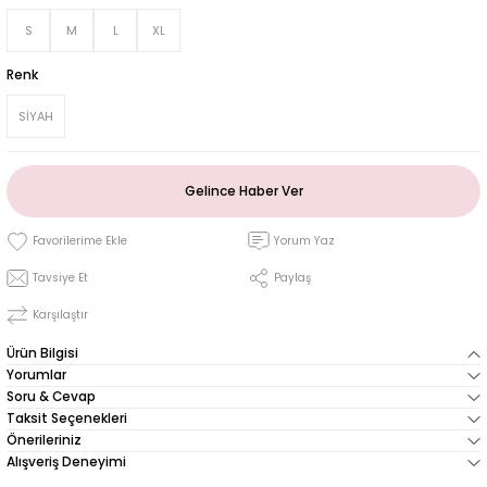
S
M
L
XL
Renk
SİYAH
Gelince Haber Ver
Yorum Yaz
Tavsiye Et
Paylaş
Karşılaştır
Ürün Bilgisi
Yorumlar
Soru & Cevap
Taksit Seçenekleri
Önerileriniz
Alışveriş Deneyimi