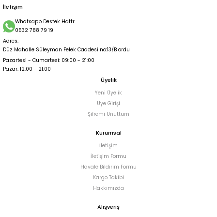
İletişim
Whatsapp Destek Hattı:
0532 788 79 19
Adres:
Düz Mahalle Süleyman Felek Caddesi no:13/B ordu
Pazartesi - Cumartesi: 09:00 - 21:00
Pazar: 12:00 - 21:00
Üyelik
Yeni Üyelik
Üye Girişi
Şifremi Unuttum
Kurumsal
İletişim
İletişim Formu
Havale Bildirim Formu
Kargo Takibi
Hakkımızda
Alışveriş