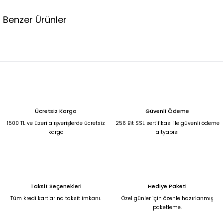
Benzer Ürünler
%44
PEMBE İPEK DESENLİ TULUM M
SİYAH SAFARİ DÜĞME TULUM XS
4.000,00 TL
1.950,00 TL
2.250,00 TL
%44
LEOPAR TULUM 38
EKRU YAZLIK FIRFIRLI TULUM Ekru - XS
Ücretsiz Kargo
Güvenli Ödeme
4.500,00 TL
2.400,00 TL
1500 TL ve üzeri alışverişlerde ücretsiz
256 Bit SSL sertifikası ile güvenli ödeme
2.500,00 TL
kargo
altyapısı
Siyah Şifon Gece Elbisesi 48
6.750,00 TL
Taksit Seçenekleri
Hediye Paketi
Broş Detaylı Simli Koyu Kırmızı Yırtmaçlı Uzun Abiye Elbise 48
Tüm kredi kartlarına taksit imkanı.
Özel günler için özenle hazırlanmış
paketleme.
6.750,00 TL