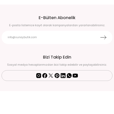
Siyah kısa kollu beli lastikli günlük elbise L
E-Bülten Abonelik
1.650,00 TL
E-posta listemize kayıt olarak kampanyalardan yararlanabilirsiniz.
%31
Pembe Straplez korse detaylı pelerinli balık model abiye elbise 42
6.500,00 TL
4.500,00 TL
Bej Eteği çiçekli dantel şifon şallı abiye elbise 44
Bizi Takip Edin
Sosyal medya hesaplarımızdan bizi takip edebilir ve paylaşabilirsiniz.
12.900,00 TL
Bej yarım kol fırfırlı V yaka kendinden kemerli asimetrik kesim midi boy günlük ş
4.200,00 TL