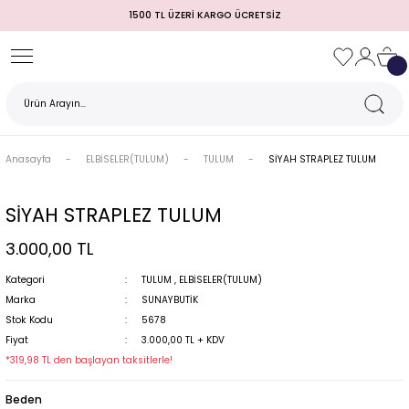
1500 TL ÜZERİ KARGO ÜCRETSİZ
Geri Dön
Geri Dön
Geri Dön
Geri Dön
Geri Dön
Geri Dön
Geri Dön
TULUM)
 / MEZUNİYET
Anasayfa
ELBİSELER(TULUM)
TULUM
SİYAH STRAPLEZ TULUM
SİYAH STRAPLEZ TULUM
3.000,00 TL
Kategori
TULUM
,
ELBİSELER(TULUM)
Marka
SUNAYBUTİK
Stok Kodu
5678
MI
Fiyat
3.000,00 TL + KDV
*319,98 TL den başlayan taksitlerle!
Beden