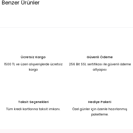
Benzer Ürünler
Taşlı Çift Kulplu Dalga Dokulu Gümüş Simli Abiye Çanta
1.490,00 TL
Taşlı Çift Metal Kulplu Dalgakıran Dokulu Siyah Abiye El Çantası
Ücretsiz Kargo
Güvenli Ödeme
1.490,00 TL
1500 TL ve üzeri alışverişlerde ücretsiz
256 Bit SSL sertifikası ile güvenli ödeme
kargo
altyapısı
Taşlı Spiral Kulplu Saten Abiye El Çantası
1.490,00 TL
Taksit Seçenekleri
Hediye Paketi
İnci ve Taş Detaylı Silindir Metal Kafes Abiye Çanta
Tüm kredi kartlarına taksit imkanı.
Özel günler için özenle hazırlanmış
paketleme.
1.490,00 TL
Tamamı Taş Kaplama Fermuarlı Baget Abiye Çanta SİYAH