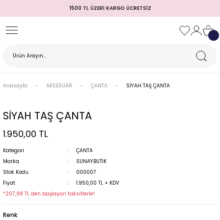
1500 TL ÜZERİ KARGO ÜCRETSİZ
Geri Dön
Geri Dön
Geri Dön
Geri Dön
Geri Dön
Geri Dön
Geri Dön
TULUM)
 / MEZUNİYET
Anasayfa
AKSESUAR
ÇANTA
SİYAH TAŞ ÇANTA
SİYAH TAŞ ÇANTA
1.950,00 TL
Kategori
ÇANTA
Marka
SUNAYBUTİK
Stok Kodu
000007
MI
Fiyat
1.950,00 TL + KDV
*207,98 TL den başlayan taksitlerle!
Renk