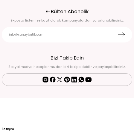
E-Bülten Abonelik
1.490,00 TL
E-posta listemize kayıt olarak kampanyalardan yararlanabilirsiniz.
KIRMIZI KENDİNDEN ZiNCiRİ GOLD DETAYLI ABİYE ÇANTA Kırmızı
1.800,00 TL
LACİVERT KENDİNDEN TAŞLI YANLARI İNCİ DETAYLI ABİYE ÇANTA LACİVERT
Bizi Takip Edin
Sosyal medya hesaplarımızdan bizi takip edebilir ve paylaşabilirsiniz.
2.400,00 TL
GÜMÜŞ GRİ TAŞ DETAYLI ŞIK ABİYE ÇANTA GÜMÜŞ-GRİ
2.100,00 TL
SİYAH YUMUŞAK DOKU GOLD SAPLI ABİYE ÇANTA SİYAH
2.000,00 TL
İletişim