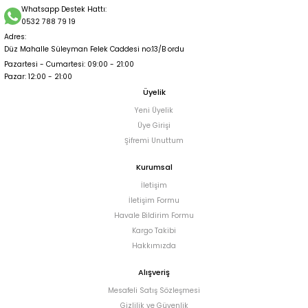
GOLD YUMUŞAK DOKU SAPLI ABİYE ÇANTA GOLD
Whatsapp Destek Hattı:
0532 788 79 19
Adres:
2.000,00 TL
Düz Mahalle Süleyman Felek Caddesi no:13/B ordu
Pazartesi - Cumartesi: 09:00 - 21:00
Pazar: 12:00 - 21:00
Üyelik
Yeni Üyelik
Üye Girişi
Şifremi Unuttum
Kurumsal
İletişim
İletişim Formu
Havale Bildirim Formu
Kargo Takibi
Hakkımızda
Alışveriş
Mesafeli Satış Sözleşmesi
Gizlilik ve Güvenlik