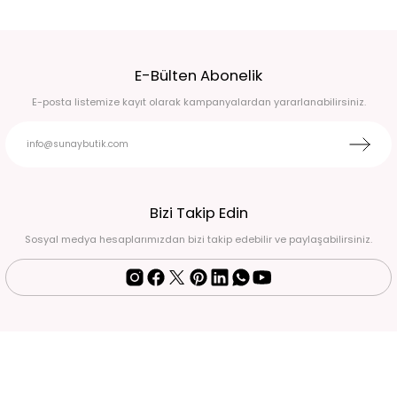
Broş Detaylı Simli Koyu Kırmızı Yırtmaçlı Uzun Abiye Elbise 50
E-Bülten Abonelik
6.750,00 TL
E-posta listemize kayıt olarak kampanyalardan yararlanabilirsiniz.
Beyaz pullu halter yaka eldivenli balık model abiye 44
6.750,00 TL
Fuşya pembe drape detaylı eldivenli abiye 38
Bizi Takip Edin
Sosyal medya hesaplarımızdan bizi takip edebilir ve paylaşabilirsiniz.
4.500,00 TL
Siyah-Mavi İşlemeli Halter Yaka Uzun Abiye Elbise Standart
2.900,00 TL
Siyah Simli Drape Detaylı Uzun Abiye Elbise 52