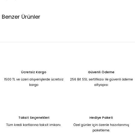
Benzer Ürünler
Leopar desenli hacimli tül abiye elbise 44
6.500,00 TL
KREM YANDAN KUYRUKLU MADONNA YAKA BALIK MODEL ABİYE 42
Ücretsiz Kargo
Güvenli Ödeme
5.250,00 TL
1500 TL ve üzeri alışverişlerde ücretsiz
256 Bit SSL sertifikası ile güvenli ödeme
kargo
altyapısı
Kırmızı yandan kuyruklu madonnna yaka balık model abiye 42
5.250,00 TL
Taksit Seçenekleri
Hediye Paketi
Bebek Mavisi Şifon Uzun Abiye 50
Saks Mavisi Şifon Yırtmaçlı Abiye 50
Tüm kredi kartlarına taksit imkanı.
Özel günler için özenle hazırlanmış
paketleme.
6.750,00 TL
6.750,00 TL