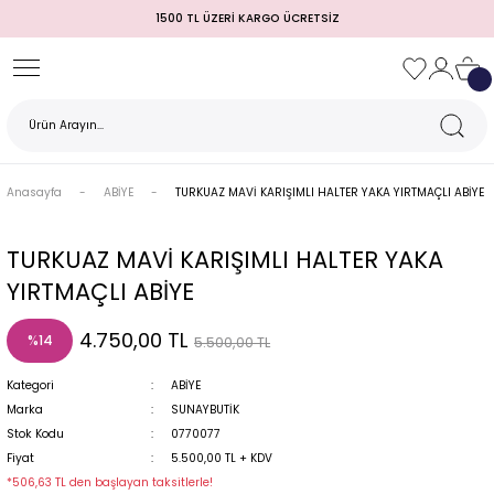
1500 TL ÜZERİ KARGO ÜCRETSİZ
Geri Dön
Geri Dön
Geri Dön
Geri Dön
Geri Dön
Geri Dön
Geri Dön
TULUM)
 / MEZUNİYET
Anasayfa
ABİYE
TURKUAZ MAVİ KARIŞIMLI HALTER YAKA YIRTMAÇLI ABİYE
TURKUAZ MAVİ KARIŞIMLI HALTER YAKA
YIRTMAÇLI ABİYE
4.750,00 TL
%14
5.500,00 TL
Kategori
ABİYE
Marka
SUNAYBUTİK
MI
Stok Kodu
0770077
Fiyat
5.500,00 TL + KDV
*506,63 TL den başlayan taksitlerle!