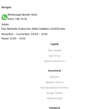
6.500,00 TL
İletişim
Whatsapp Destek Hattı:
0532 788 79 19
Adres:
Düz Mahalle Süleyman Felek Caddesi no:13/B ordu
Pazartesi - Cumartesi: 09:00 - 21:00
Pazar: 12:00 - 21:00
Üyelik
Yeni Üyelik
Üye Girişi
Şifremi Unuttum
Kurumsal
İletişim
İletişim Formu
Havale Bildirim Formu
Kargo Takibi
Hakkımızda
Alışveriş