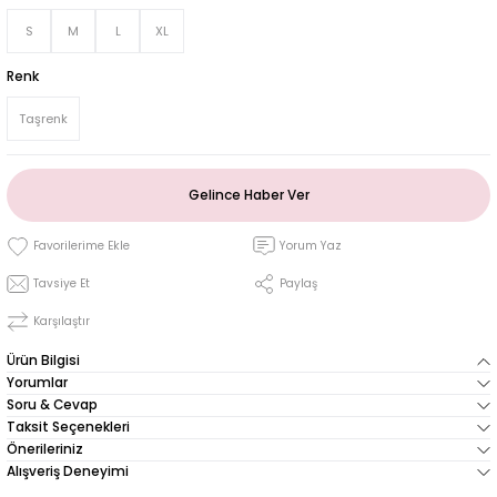
S
M
L
XL
Renk
Taşrenk
Gelince Haber Ver
Yorum Yaz
Tavsiye Et
Paylaş
Karşılaştır
Ürün Bilgisi
Yorumlar
Soru & Cevap
Taksit Seçenekleri
Önerileriniz
Alışveriş Deneyimi