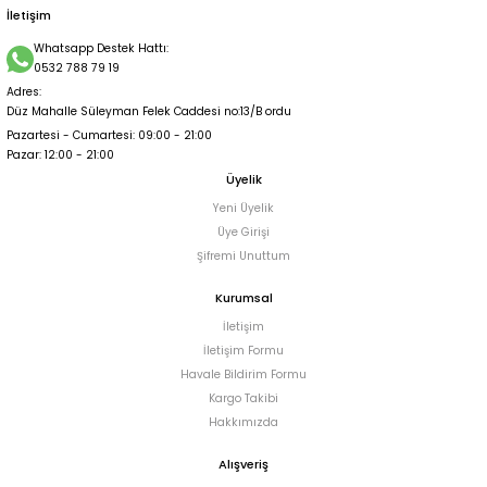
İletişim
LEOPAR DESEN SATEN İKİLİ TAKIM 50
Whatsapp Destek Hattı:
0532 788 79 19
Adres:
5.500,00 TL
Düz Mahalle Süleyman Felek Caddesi no:13/B ordu
Pazartesi - Cumartesi: 09:00 - 21:00
Pazar: 12:00 - 21:00
Üyelik
Yeni Üyelik
Üye Girişi
Şifremi Unuttum
Kurumsal
İletişim
İletişim Formu
Havale Bildirim Formu
Kargo Takibi
Hakkımızda
Alışveriş