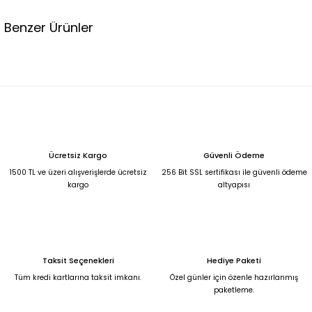
Benzer Ürünler
BEJ KEMERLİ OYSHO KUMAŞ EŞOFMAN TAKIMI XL
999,00 TL
%33
BORDO BELİ LASTİKLİ VE PAÇA DETAYI FERMUAR DETAYLI HIRKALI EŞOFMAN TAKIMI 2
Ücretsiz Kargo
Güvenli Ödeme
1.490,00 TL
1500 TL ve üzeri alışverişlerde ücretsiz
256 Bit SSL sertifikası ile güvenli ödeme
999,99 TL
kargo
altyapısı
%33
KAHVERENGİ BELİ LASTİKLİ EŞOFMAN HIRKALI TAKIM S
1.490,00 TL
999,00 TL
Taksit Seçenekleri
Hediye Paketi
Premium şal aksesuarlı taş rengi fakir kol kısa gömlek salaş rahat şortlu takı
Tüm kredi kartlarına taksit imkanı.
Özel günler için özenle hazırlanmış
paketleme.
2.690,00 TL