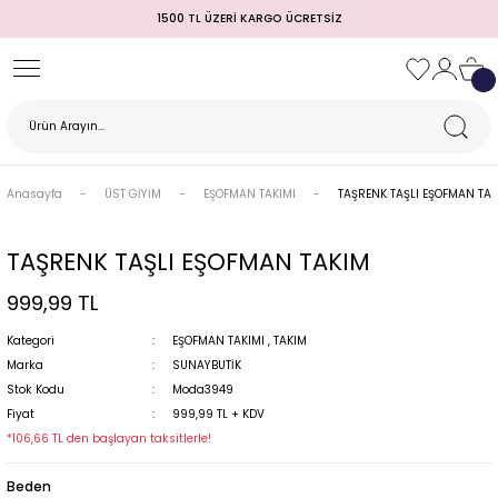
1500 TL ÜZERİ KARGO ÜCRETSİZ
Geri Dön
Geri Dön
Geri Dön
Geri Dön
Geri Dön
Geri Dön
Geri Dön
TULUM)
 / MEZUNİYET
Anasayfa
ÜST GİYİM
EŞOFMAN TAKIMI
TAŞRENK TAŞLI EŞOFMAN TA
TAŞRENK TAŞLI EŞOFMAN TAKIM
999,99 TL
Kategori
EŞOFMAN TAKIMI
,
TAKIM
Marka
SUNAYBUTİK
Stok Kodu
Moda3949
MI
Fiyat
999,99 TL + KDV
*106,66 TL den başlayan taksitlerle!
Beden