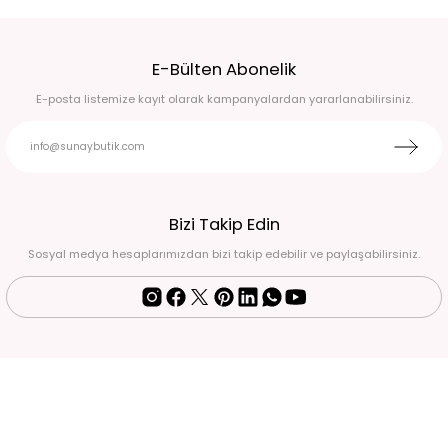
KAHVERENGİ KISA KOLLU PALAZZO PANTOLON CEKET TAKIM L
E-Bülten Abonelik
2.690,00 TL
E-posta listemize kayıt olarak kampanyalardan yararlanabilirsiniz.
Premium Sarı desenli salaş gömlek ve salaş şortlu takım 42
3.990,00 TL
Bej beli lastikli pantolon ve belden kemeri olan keten gömlek takım XL
Bizi Takip Edin
Sosyal medya hesaplarımızdan bizi takip edebilir ve paylaşabilirsiniz.
2.450,00 TL
Premium Kısa kollu fermuarlı belden bağlamalı gold cep detaylı kot üst ve kot
8.000,00 TL
BEJ İNCE ASKILI ELBİSE LEOPAR TRANSPARAN GÖMLEK TAKIM 38
2.250,00 TL