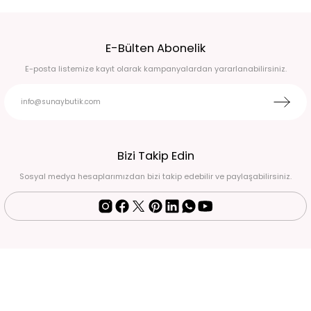
DESENLİ TASARIM İÇİ ASTARLI CEKET Standart
PEMBE CEKET M
E-Bülten Abonelik
2.350,00 TL
1.499,99 TL
E-posta listemize kayıt olarak kampanyalardan yararlanabilirsiniz.
KAHVE CEKET 44
SİYAH DERİ CEKET 36
1.200,00 TL
1.250,00 TL
LACİVERT OVERSİZE CEKET LACİVERT - L
Bizi Takip Edin
Sosyal medya hesaplarımızdan bizi takip edebilir ve paylaşabilirsiniz.
1.499,99 TL
Tükendi
LACİVERT CEPLİ VE DÜĞMELİ KISA BOMBER CEKET 4XL
2.450,00 TL