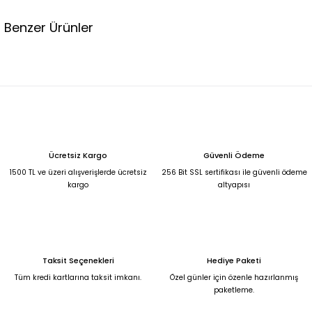
Benzer Ürünler
%27
LACİVERT İTHAL GOLD DÜĞMELİ CEKET 42
2.750,00 TL
1.999,00 TL
ÇİÇEKLİ TÜL DANTEL DETAYLI İTHAL KOT CEKET L
Ücretsiz Kargo
Güvenli Ödeme
2.500,00 TL
1500 TL ve üzeri alışverişlerde ücretsiz
256 Bit SSL sertifikası ile güvenli ödeme
kargo
altyapısı
BONCUK DETAYLI İTHAL KOT CEKET XS
2.500,00 TL
Taksit Seçenekleri
Hediye Paketi
SİYAH BELDEN KEMER DETAYLI ŞIK CEKET 36
Tüm kredi kartlarına taksit imkanı.
Özel günler için özenle hazırlanmış
paketleme.
2.250,00 TL