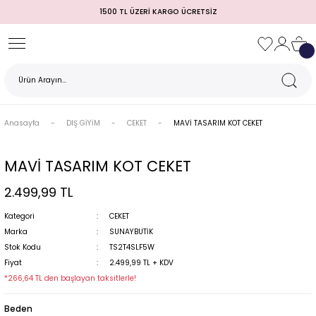
1500 TL ÜZERİ KARGO ÜCRETSİZ
Geri Dön
Geri Dön
Geri Dön
Geri Dön
Geri Dön
Geri Dön
Geri Dön
TULUM)
 / MEZUNİYET
Anasayfa
DIŞ GİYİM
CEKET
MAVİ TASARIM KOT CEKET
MAVİ TASARIM KOT CEKET
2.499,99 TL
Kategori
CEKET
Marka
SUNAYBUTİK
Stok Kodu
TS2T4SLF5W
MI
Fiyat
2.499,99 TL + KDV
*266,64 TL den başlayan taksitlerle!
Beden