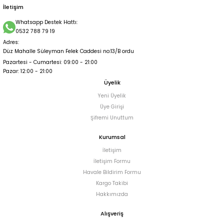
İletişim
Whatsapp Destek Hattı:
0532 788 79 19
Adres:
Düz Mahalle Süleyman Felek Caddesi no:13/B ordu
Pazartesi - Cumartesi: 09:00 - 21:00
Pazar: 12:00 - 21:00
Üyelik
Yeni Üyelik
Üye Girişi
Şifremi Unuttum
Kurumsal
İletişim
İletişim Formu
Havale Bildirim Formu
Kargo Takibi
Hakkımızda
Alışveriş